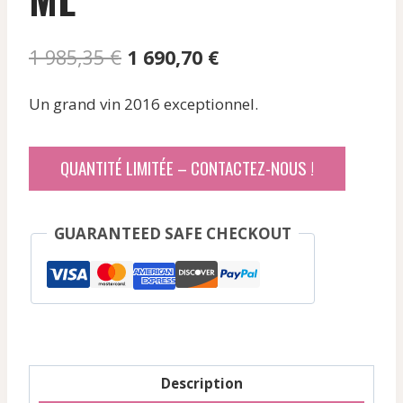
Le
Le
1 985,35
€
1 690,70
€
prix
prix
Un grand vin 2016 exceptionnel.
initial
actuel
était :
est :
QUANTITÉ LIMITÉE – CONTACTEZ-NOUS !
1
1
985,35 €.
690,70 €.
GUARANTEED SAFE CHECKOUT
Description