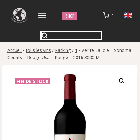
Aller
au
SHOP
0
contenu
Accueil
/
tous les vins
/
Packing
/
1
/
Verite La Joie – Sonoma
County – Rouge Usa – Rouge – 2016 3000 Ml
FIN DE STOCK