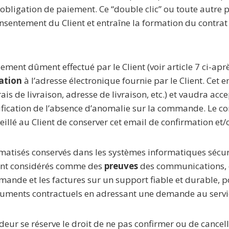
bligation de paiement. Ce “double clic” ou toute autre p
ntement du Client et entraîne la formation du contrat de
iement dûment effectué par le Client (voir article 7 ci-ap
ation
à l’adresse électronique fournie par le Client. Cet 
 de livraison, adresse de livraison, etc.) et vaudra ac
rification de l’absence d’anomalie sur la commande. Le c
nseillé au Client de conserver cet email de confirmation et
ormatisés conservés dans les systèmes informatiques sé
ront considérés comme des
preuves
des communications, 
ande et les factures sur un support fiable et durable, po
documents contractuels en adressant une demande au servi
deur se réserve le droit de ne pas confirmer ou de cance