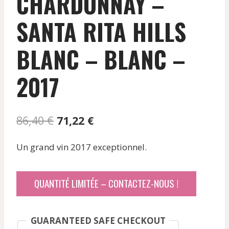
CHARDONNAY –
SANTA RITA HILLS
BLANC – BLANC –
2017
Le
Le
86,40
€
71,22
€
prix
prix
Un grand vin 2017 exceptionnel.
initial
actuel
était :
est :
QUANTITÉ LIMITÉE – CONTACTEZ-NOUS !
86,40 €.
71,22 €.
GUARANTEED SAFE CHECKOUT