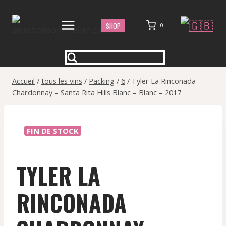
Aller
au
SHOP
0
contenu
Accueil
/
tous les vins
/
Packing
/
6
/
Tyler La Rinconada
Chardonnay – Santa Rita Hills Blanc – Blanc – 2017
FIN DE STOCK
TYLER LA
RINCONADA