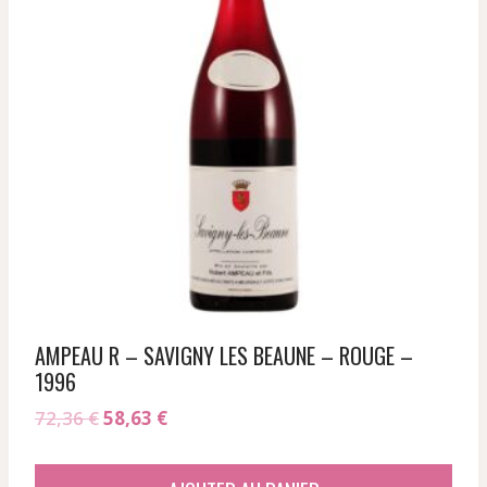
AMPEAU R – SAVIGNY LES BEAUNE – ROUGE –
1996
Le
Le
72,36
€
58,63
€
prix
prix
initial
actuel