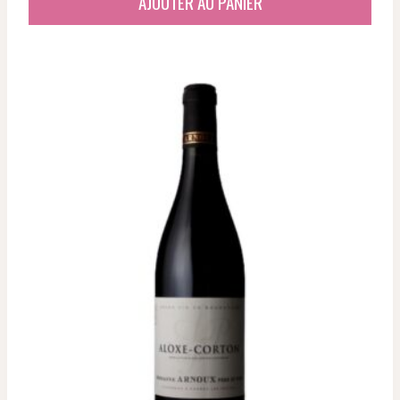
AJOUTER AU PANIER
était :
est :
72,36 €.
58,63 €.