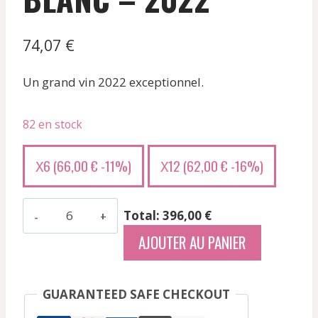
74,07
€
Un grand vin 2022 exceptionnel.
82 en stock
6 (
66,00
€
-11%)
12 (
62,00
€
-16%)
X
X
quantité
Total: 396,00 €
de
AJOUTER AU PANIER
Thomas
Gerard
-
GUARANTEED SAFE CHECKOUT
Saint