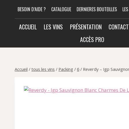
Aller
BESOIN D’AIDE ?
CATALOGUE
DERNIERES BOUTEILLES
LES
au
contenu
ACCUEIL
LES VINS
PRÉSENTATION
CONTACT
ACCÈS PRO
Accueil
/
tous les vins
/
Packing
/
6
/
Reverdy – Igp Sauvigno