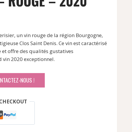
– ROUGE – 2020
ix
risier, un vin rouge de la région Bourgogne,
tuel
tigieuse Clos Saint Denis. Ce vin est caractérisé
 :
 et offre des qualités gustatives
0,16 €.
d vin 2020 exceptionnel.
ONTACTEZ-NOUS !
 CHECKOUT