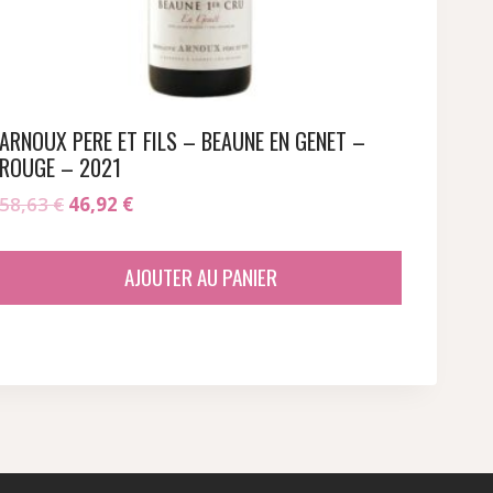
ARNOUX PERE ET FILS – BEAUNE EN GENET –
ROUGE – 2021
Le
Le
58,63
€
46,92
€
prix
prix
initial
actuel
AJOUTER AU PANIER
était :
est :
58,63 €.
46,92 €.