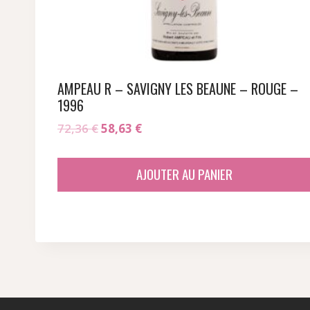
AMPEAU R – SAVIGNY LES BEAUNE – ROUGE –
1996
Le
Le
72,36
€
58,63
€
prix
prix
initial
actuel
AJOUTER AU PANIER
était :
est :
72,36 €.
58,63 €.