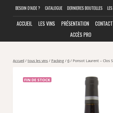
Aller
BESOIN D’AIDE ?
CATALOGUE
DERNIERES BOUTEILLES
LES
au
contenu
ACCUEIL
LES VINS
PRÉSENTATION
CONTACT
ACCÈS PRO
Accueil
/
tous les vins
/
Packing
/
6
/
Ponsot Laurent – Clos S
FIN DE STOCK