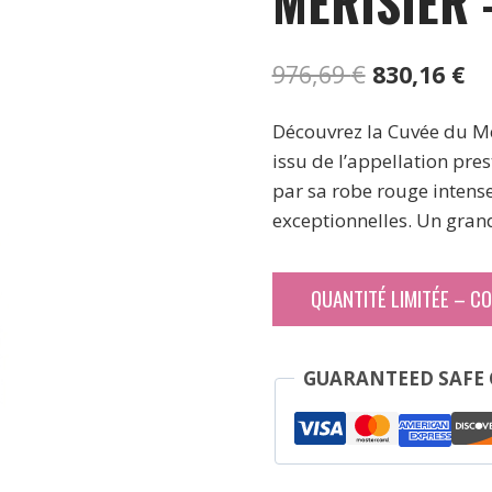
MERISIER 
Le
Le
976,69
€
830,16
€
prix
pr
Découvrez la Cuvée du Me
initial
ac
issu de l’appellation pres
était :
est
par sa robe rouge intense
976,69 €.
83
exceptionnelles. Un gran
QUANTITÉ LIMITÉE – C
GUARANTEED SAFE