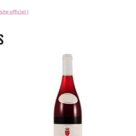
ite officiel !
S