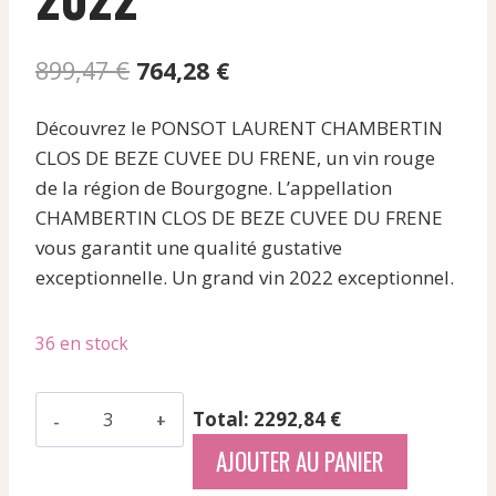
Le
Le
899,47
€
764,28
€
prix
prix
Découvrez le PONSOT LAURENT CHAMBERTIN
initial
actuel
CLOS DE BEZE CUVEE DU FRENE, un vin rouge
était :
est :
de la région de Bourgogne. L’appellation
899,47 €.
764,28 €.
CHAMBERTIN CLOS DE BEZE CUVEE DU FRENE
vous garantit une qualité gustative
exceptionnelle. Un grand vin 2022 exceptionnel.
36 en stock
quantité
Total: 2292,84 €
de
AJOUTER AU PANIER
Ponsot