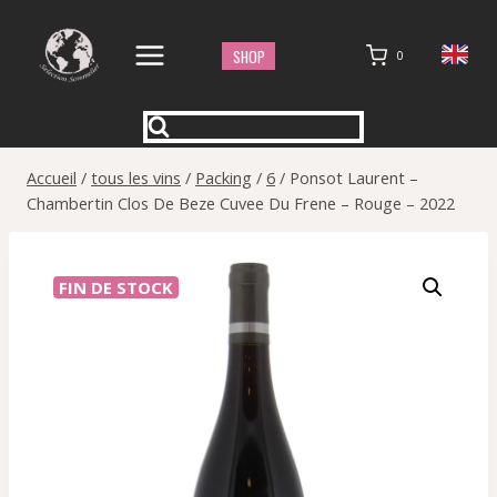
Aller
au
SHOP
0
contenu
Accueil
/
tous les vins
/
Packing
/
6
/
Ponsot Laurent –
Chambertin Clos De Beze Cuvee Du Frene – Rouge – 2022
FIN DE STOCK