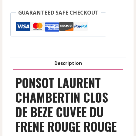
Laurent
-
GUARANTEED SAFE CHECKOUT
Chambertin
Clos
De
Beze
Cuvee
Du
Description
Frene
-
PONSOT LAURENT
Rouge
-
CHAMBERTIN CLOS
2022
DE BEZE CUVEE DU
FRENE ROUGE ROUGE