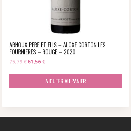
ARNOUX PERE ET FILS – ALOXE CORTON LES
FOURNIERES – ROUGE – 2020
Le
Le
75,79
€
61,56
€
prix
prix
initial
actuel
AJOUTER AU PANIER
était :
est :
75,79 €.
61,56 €.