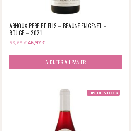
ARNOUX PERE ET FILS – BEAUNE EN GENET –
ROUGE – 2021
Le
Le
58,63
€
46,92
€
prix
prix
initial
actuel
AJOUTER AU PANIER
était :
est :
58,63 €.
46,92 €.
FIN DE STOCK