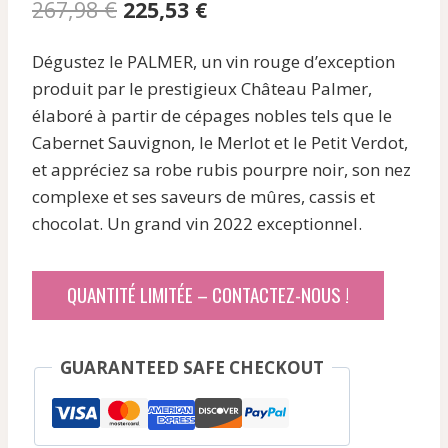
Le
Le
267,98
€
225,53
€
prix
prix
Dégustez le PALMER, un vin rouge d’exception
initial
actuel
produit par le prestigieux Château Palmer,
était :
est :
élaboré à partir de cépages nobles tels que le
267,98 €.
225,53 €.
Cabernet Sauvignon, le Merlot et le Petit Verdot,
et appréciez sa robe rubis pourpre noir, son nez
complexe et ses saveurs de mûres, cassis et
chocolat. Un grand vin 2022 exceptionnel.
QUANTITÉ LIMITÉE – CONTACTEZ-NOUS !
GUARANTEED SAFE CHECKOUT