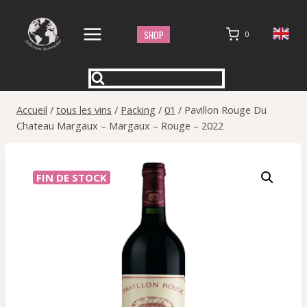
Aller
au
SHOP
0
contenu
Accueil
/
tous les vins
/
Packing
/
01
/
Pavillon Rouge Du
Chateau Margaux – Margaux – Rouge – 2022
FIN DE STOCK