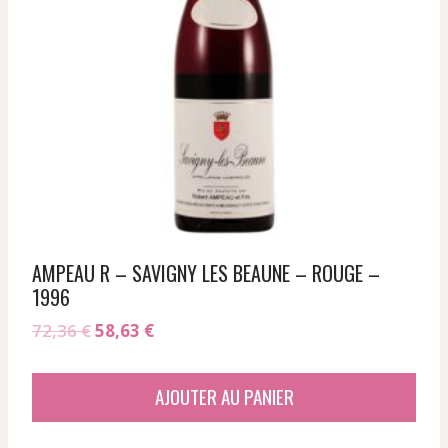
AMPEAU R – SAVIGNY LES BEAUNE – ROUGE –
1996
Le
Le
72,36
€
58,63
€
prix
prix
initial
actuel
AJOUTER AU PANIER
était :
est :
72,36 €.
58,63 €.