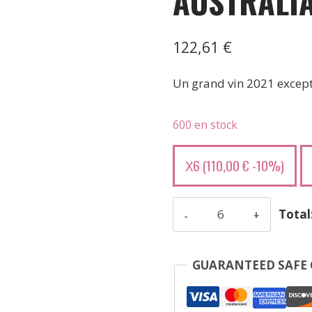
AUSTRALIA
122,61
€
Un grand vin 2021 except
600 en stock
6 (
110,00
€
-10%)
X
quantité
Total
de
Mount
Mary
GUARANTEED SAFE
Vineyard
Quintet