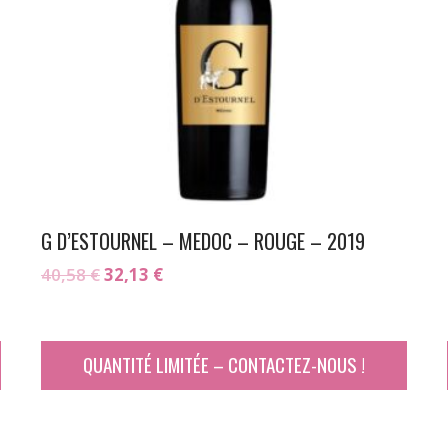
G D’ESTOURNEL – MEDOC – ROUGE – 2019
Le
Le
40,58
€
32,13
€
prix
prix
initial
actuel
était :
est :
QUANTITÉ LIMITÉE – CONTACTEZ-NOUS !
40,58 €.
32,13 €.