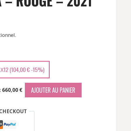
 – ROUGE – 2021
ionnel.
12 (
104,00
€
-15%)
X
AJOUTER AU PANIER
: 660,00 €
 CHECKOUT