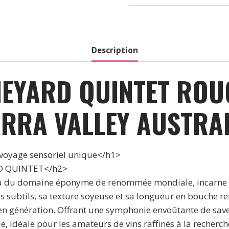
-
Yarra
Valley
Australia
Description
-
Rouge
EYARD QUINTET ROU
-
2021
RRA VALLEY AUSTRAL
yage sensoriel unique</h1>
RD QUINTET</h2>
u domaine éponyme de renommée mondiale, incarne l’ex
ubtils, sa texture soyeuse et sa longueur en bouche rema
on en génération. Offrant une symphonie envoûtante de
idéale pour les amateurs de vins raffinés à la recherche