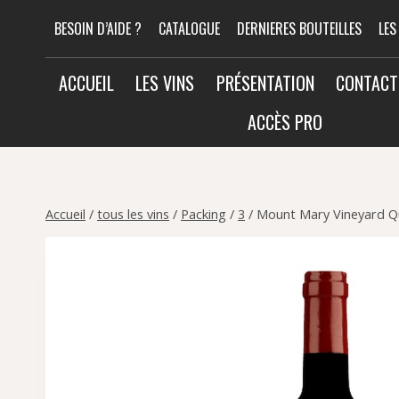
Aller
BESOIN D’AIDE ?
CATALOGUE
DERNIERES BOUTEILLES
LES
au
contenu
ACCUEIL
LES VINS
PRÉSENTATION
CONTACT
ACCÈS PRO
Accueil
/
tous les vins
/
Packing
/
3
/
Mount Mary Vineyard Qui