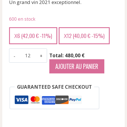
Un grand vin 2021 exceptionnel.
600 en stock
6 (
42,00
€
-11%)
12 (
40,00
€
-15%)
X
X
quantité
Total: 480,00 €
de
AJOUTER AU PANIER
Manoir
De
Gay
GUARANTEED SAFE CHECKOUT
-
Pomerol
-
Rouge
-