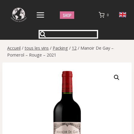
Aller
au
SHOP
0
contenu
Accueil
/
tous les vins
/
Packing
/
12
/
Manoir De Gay –
Pomerol – Rouge – 2021