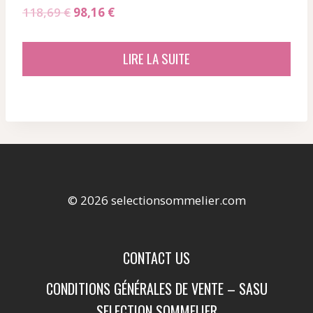
Le
Le
118,69
€
98,16
€
prix
prix
initial
actuel
LIRE LA SUITE
était :
est :
118,69 €.
98,16 €.
© 2026 selectionsommelier.com
CONTACT US
CONDITIONS GÉNÉRALES DE VENTE – SASU
SELECTION SOMMELIER