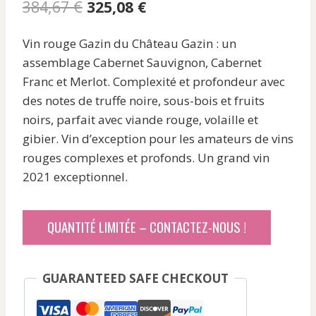
Le
Le
384,67
€
325,08
€
prix
prix
Vin rouge Gazin du Château Gazin : un
initial
actuel
assemblage Cabernet Sauvignon, Cabernet
était :
est :
Franc et Merlot. Complexité et profondeur avec
384,67 €.
325,08 €.
des notes de truffe noire, sous-bois et fruits
noirs, parfait avec viande rouge, volaille et
gibier. Vin d’exception pour les amateurs de vins
rouges complexes et profonds. Un grand vin
2021 exceptionnel.
QUANTITÉ LIMITÉE – CONTACTEZ-NOUS !
GUARANTEED SAFE CHECKOUT