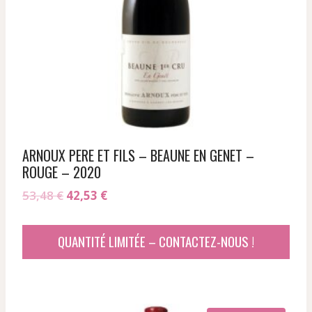
ARNOUX PERE ET FILS – BEAUNE EN GENET –
ROUGE – 2020
Le
Le
53,48
€
42,53
€
prix
prix
initial
actuel
QUANTITÉ LIMITÉE – CONTACTEZ-NOUS !
était :
est :
53,48 €.
42,53 €.