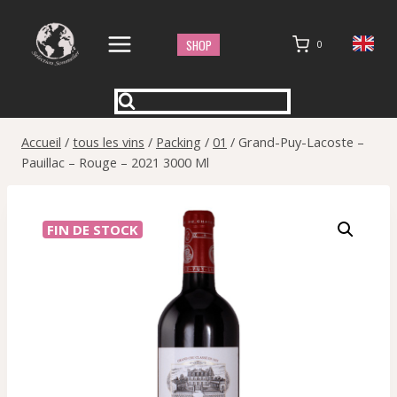
Aller
au
SHOP
0
contenu
Accueil
/
tous les vins
/
Packing
/
01
/
Grand-Puy-Lacoste –
Pauillac – Rouge – 2021 3000 Ml
FIN DE STOCK