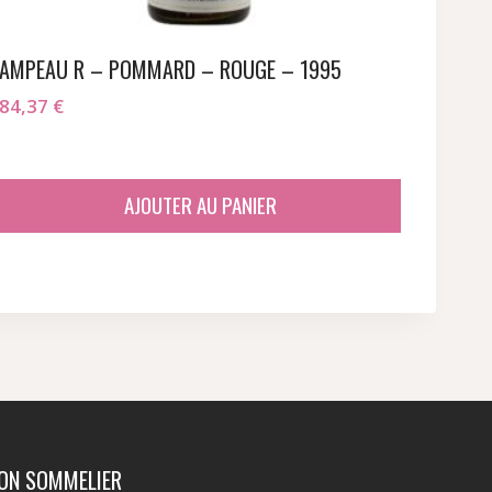
AMPEAU R – POMMARD – ROUGE – 1995
84,37
€
AJOUTER AU PANIER
ION SOMMELIER