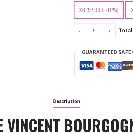
6 (
57,00
€
-11%)
X
quantité
Total
de
Girardin
Pierre
GUARANTEED SAFE
Vincent
-
Bourgogne
Pinot
Noir
Eclat
Description
De
Calcaire
E VINCENT BOURGOGN
-
Rouge