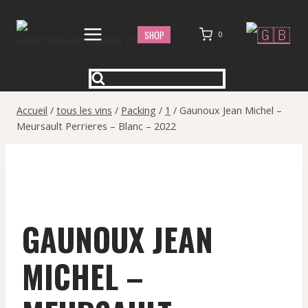
Aller
au
SHOP
0
contenu
Accueil
/
tous les vins
/
Packing
/
1
/
Gaunoux Jean Michel –
Meursault Perrieres – Blanc – 2022
GAUNOUX JEAN
MICHEL –