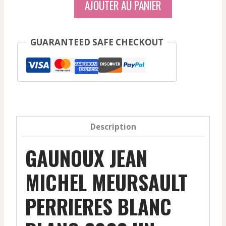
AJOUTER AU PANIER
Gaunoux
Jean
Michel
GUARANTEED SAFE CHECKOUT
-
Meursault
Perrieres
-
Blanc
-
Description
2022
GAUNOUX JEAN
MICHEL MEURSAULT
PERRIERES BLANC