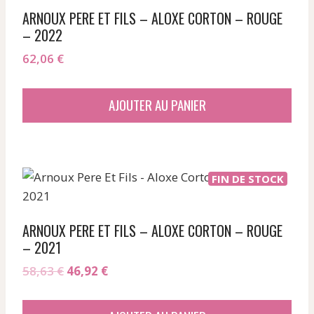
ARNOUX PERE ET FILS – ALOXE CORTON – ROUGE
– 2022
62,06
€
AJOUTER AU PANIER
FIN DE STOCK
ARNOUX PERE ET FILS – ALOXE CORTON – ROUGE
– 2021
Le
Le
58,63
€
46,92
€
prix
prix
initial
actuel