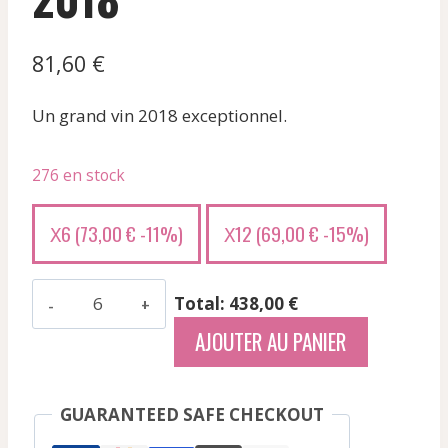
81,60
€
Un grand vin 2018 exceptionnel.
276 en stock
6 (
73,00
€
-11%)
12 (
69,00
€
-15%)
X
X
quantité
Total: 438,00 €
de
AJOUTER AU PANIER
Einaudi
Terlo
Vigna
GUARANTEED SAFE CHECKOUT
C.Grimaldi