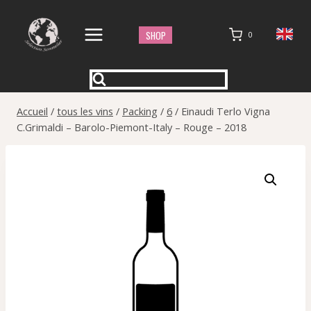
Aller
au
SHOP
0
contenu
Accueil
/
tous les vins
/
Packing
/
6
/
Einaudi Terlo Vigna
C.Grimaldi – Barolo-Piemont-Italy – Rouge – 2018