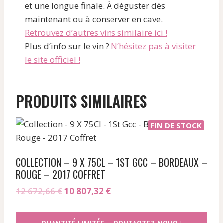
et une longue finale. À déguster dès
maintenant ou à conserver en cave.
Retrouvez d’autres vins similaire ici !
Plus d’info sur le vin ?
N’hésitez pas à visiter
le site officiel !
PRODUITS SIMILAIRES
FIN DE STOCK
COLLECTION – 9 X 75CL – 1ST GCC – BORDEAUX –
ROUGE – 2017 COFFRET
Le
Le
12 672,66
€
10 807,32
€
prix
prix
initial
actuel