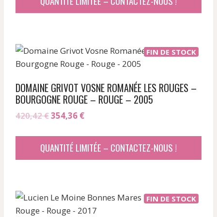
QUANTITÉ LIMITÉE – CONTACTEZ-NOUS !
était :
est :
12
10
672,66 €.
807,32 €.
FIN DE STOCK
DOMAINE GRIVOT VOSNE ROMANÉE LES ROUGES –
BOURGOGNE ROUGE – ROUGE – 2005
Le
Le
420,42
€
354,36
€
prix
prix
initial
actuel
QUANTITÉ LIMITÉE – CONTACTEZ-NOUS !
était :
est :
420,42 €.
354,36 €.
FIN DE STOCK