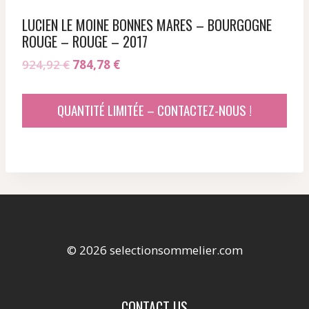
LUCIEN LE MOINE BONNES MARES – BOURGOGNE
ROUGE – ROUGE – 2017
Le
Le
924,92
€
784,78
€
prix
prix
initial
actuel
QUANTITÉ LIMITÉE – CONTACTEZ-NOUS !
était :
est :
924,92 €.
784,78 €.
© 2026 selectionsommelier.com
CONTACT US