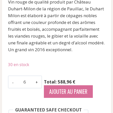
Vin rouge de qualité produit par Château
initial
actuel
Duhart-Milon de la région de Pauillac, le Duhart
était :
est :
Milon est élaboré à partir de cépages nobles
120,12 €.
98,16 €.
offrant une couleur profonde et des arômes
fruités et boisés, accompagnant parfaitement
les viandes rouges, le gibier et la volaille avec
une finale agréable et un degré d’alcool modéré.
Un grand vin 2016 exceptionnel.
30 en stock
quantité
Total: 588,96 €
de
AJOUTER AU PANIER
Duhart
Milon
-
GUARANTEED SAFE CHECKOUT