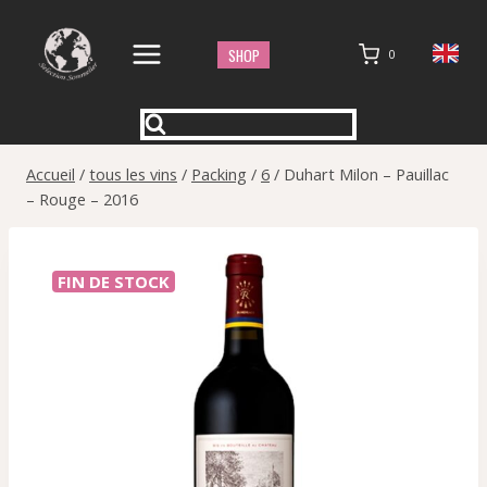
Aller
au
SHOP
0
contenu
Accueil
/
tous les vins
/
Packing
/
6
/
Duhart Milon – Pauillac
– Rouge – 2016
FIN DE STOCK