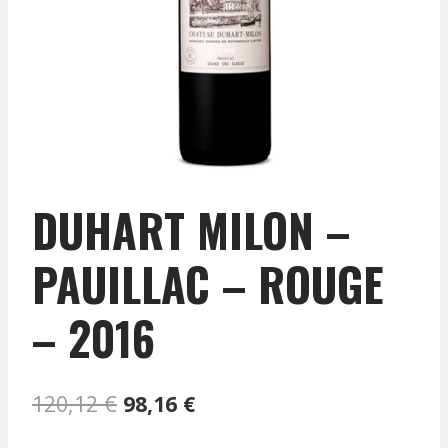
DUHART MILON –
PAUILLAC – ROUGE
– 2016
Le
Le
120,12
€
98,16
€
prix
prix