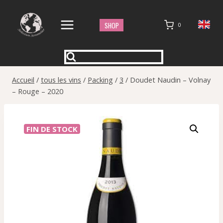
Aller
au
SHOP
0
contenu
Accueil
/
tous les vins
/
Packing
/
3
/
Doudet Naudin – Volnay
– Rouge – 2020
FIN DE STOCK