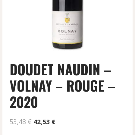
DOUDET NAUDIN –
VOLNAY – ROUGE –
2020
Le
Le
53,48
€
42,53
€
prix
prix