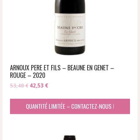
ARNOUX PERE ET FILS – BEAUNE EN GENET –
ROUGE – 2020
Le
Le
53,48
€
42,53
€
prix
prix
initial
actuel
QUANTITÉ LIMITÉE – CONTACTEZ-NOUS !
était :
est :
53,48 €.
42,53 €.