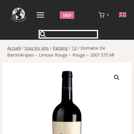
Aller
au
SHOP
0
contenu
Accueil
/
tous les vins
/
Packing
/
12
/
Domaine De
Baron’Arques – Limoux Rouge – Rouge – 2007 375 Ml