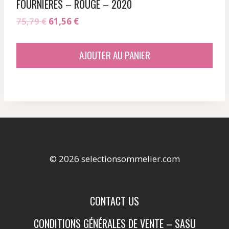
FOURNIERES – ROUGE – 2020
Le
Le
75,79
€
61,56
€
prix
prix
initial
actuel
AJOUTER AU PANIER
était :
est :
75,79 €.
61,56 €.
© 2026 selectionsommelier.com
CONTACT US
CONDITIONS GÉNÉRALES DE VENTE – SASU