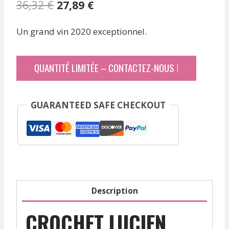
Le
Le
36,32
€
27,89
€
prix
prix
Un grand vin 2020 exceptionnel.
initial
actuel
était :
est :
QUANTITÉ LIMITÉE – CONTACTEZ-NOUS !
36,32 €.
27,89 €.
GUARANTEED SAFE CHECKOUT
Description
CROCHET LUCIEN