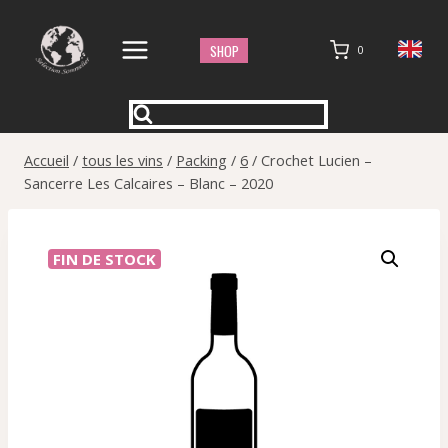
Aller
au
SHOP
0
contenu
Accueil
/
tous les vins
/
Packing
/
6
/
Crochet Lucien –
Sancerre Les Calcaires – Blanc – 2020
FIN DE STOCK