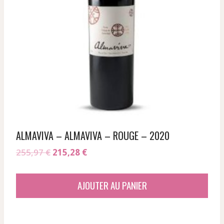
ALMAVIVA – ALMAVIVA – ROUGE – 2020
Le
Le
255,97
€
215,28
€
prix
prix
initial
actuel
AJOUTER AU PANIER
était :
est :
255,97 €.
215,28 €.