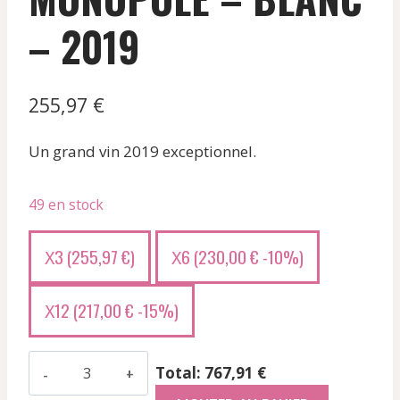
– 2019
255,97
€
Un grand vin 2019 exceptionnel.
49 en stock
3 (
255,97
€
)
6 (
230,00
€
-10%)
X
X
12 (
217,00
€
-15%)
X
quantité
Total: 767,91 €
de