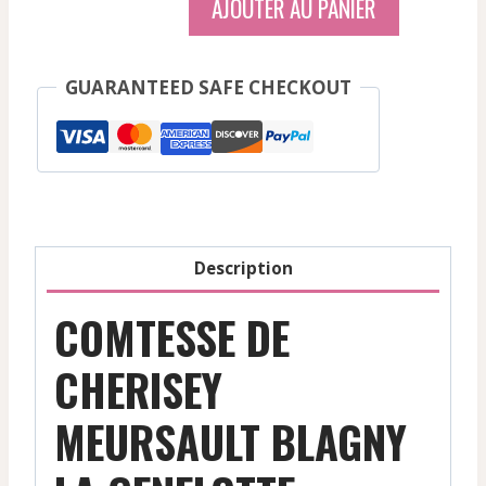
AJOUTER AU PANIER
Comtesse
De
Cherisey
GUARANTEED SAFE CHECKOUT
-
Meursault
Blagny
La
Genelotte
Monopole
Description
-
Blanc
COMTESSE DE
-
2019
CHERISEY
MEURSAULT BLAGNY