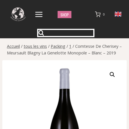
Aller
au
SHOP
0
contenu
Accueil
/
tous les vins
/
Packing
/
1
/
Comtesse De Cherisey –
Meursault Blagny La Genelotte Monopole – Blanc – 2019