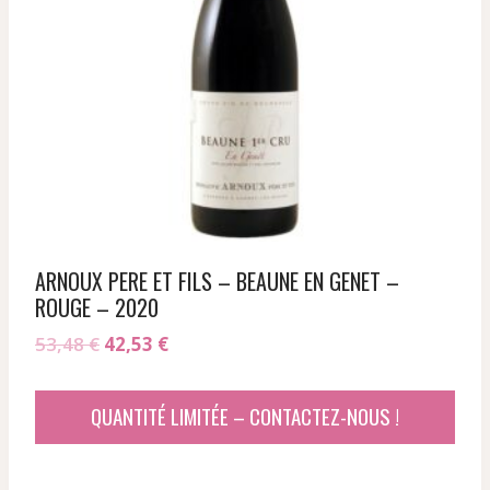
ARNOUX PERE ET FILS – BEAUNE EN GENET –
ROUGE – 2020
Le
Le
53,48
€
42,53
€
prix
prix
initial
actuel
QUANTITÉ LIMITÉE – CONTACTEZ-NOUS !
était :
est :
53,48 €.
42,53 €.