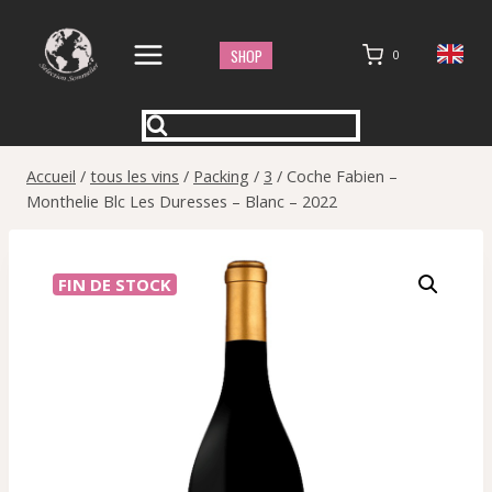
Aller
au
SHOP
0
contenu
Accueil
/
tous les vins
/
Packing
/
3
/
Coche Fabien –
Monthelie Blc Les Duresses – Blanc – 2022
FIN DE STOCK