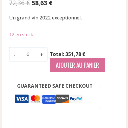
Le
Le
72,36
€
58,63
€
prix
prix
Un grand vin 2022 exceptionnel.
initial
actuel
était :
est :
12 en stock
72,36 €.
58,63 €.
quantité
Total: 351,78 €
de
AJOUTER AU PANIER
Coche
Fabien
-
GUARANTEED SAFE CHECKOUT
Monthelie
Blc
Les
Duresses
-