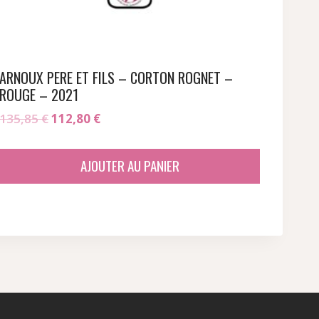
ARNOUX PERE ET FILS – CORTON ROGNET –
ROUGE – 2021
Le
Le
135,85
€
112,80
€
prix
prix
initial
actuel
AJOUTER AU PANIER
était :
est :
135,85 €.
112,80 €.