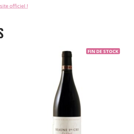
ite officiel !
S
FIN DE STOCK