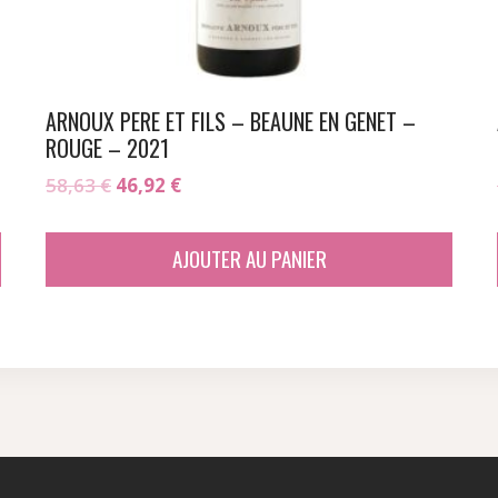
ARNOUX PERE ET FILS – BEAUNE EN GENET –
ROUGE – 2021
Le
Le
58,63
€
46,92
€
prix
prix
initial
actuel
AJOUTER AU PANIER
était :
est :
58,63 €.
46,92 €.