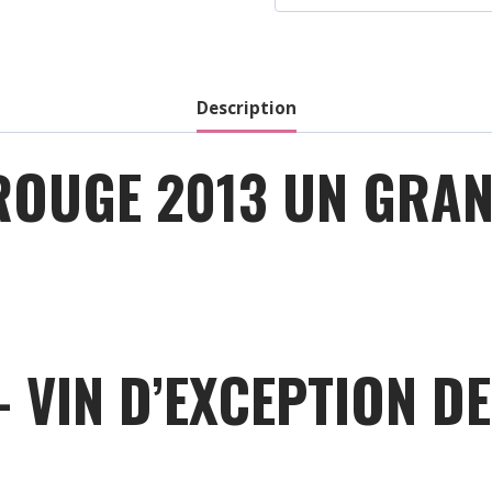
Cotes
De
Bordeaux
-
Description
Rouge
-
ROUGE 2013 UN GRAN
2021
 VIN D’EXCEPTION DE