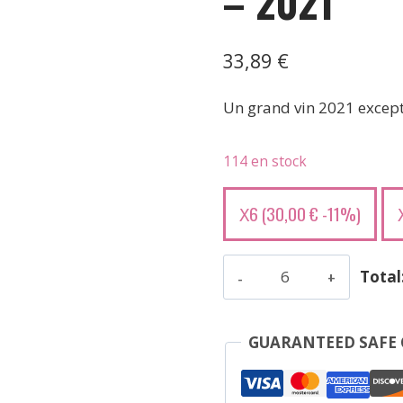
– 2021
33,89
€
Un grand vin 2021 except
114 en stock
6 (
30,00
€
-11%)
X
quantité
Total
de
Clos
Lunelles
GUARANTEED SAFE
-
Castillon-