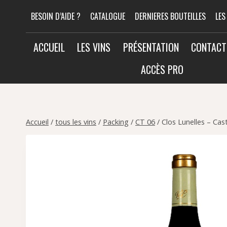
Aller
BESOIN D’AIDE ?
CATALOGUE
DERNIERES BOUTEILLES
LES
au
contenu
ACCUEIL
LES VINS
PRÉSENTATION
CONTACT
ACCÈS PRO
Accueil
/
tous les vins
/
Packing
/
CT 06
/
Clos Lunelles – Ca