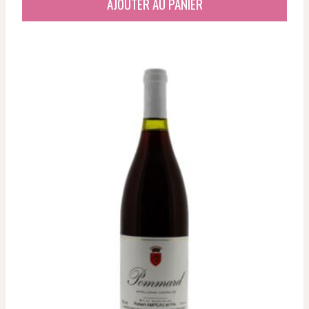
AJOUTER AU PANIER
était :
est :
58,63 €.
46,92 €.