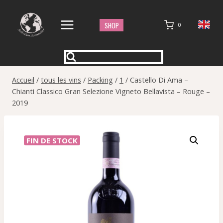
Aller
au
SHOP
0
contenu
Accueil
/
tous les vins
/
Packing
/
1
/
Castello Di Ama –
Chianti Classico Gran Selezione Vigneto Bellavista – Rouge –
2019
FIN DE STOCK