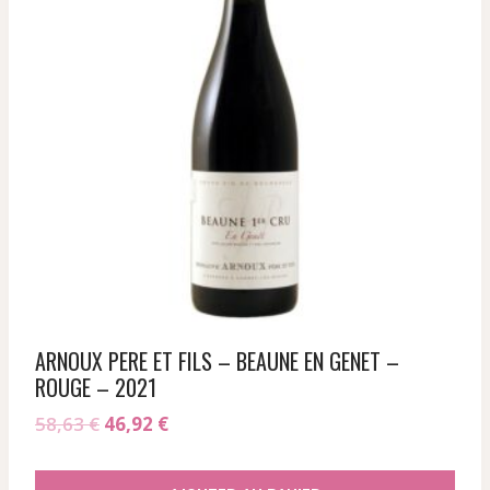
ARNOUX PERE ET FILS – BEAUNE EN GENET –
ROUGE – 2021
Le
Le
58,63
€
46,92
€
prix
prix
initial
actuel