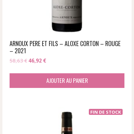
ARNOUX PERE ET FILS – ALOXE CORTON – ROUGE
– 2021
Le
Le
58,63
€
46,92
€
prix
prix
initial
actuel
AJOUTER AU PANIER
était :
est :
58,63 €.
46,92 €.
FIN DE STOCK