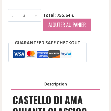
quantité
Total: 755,64 €
de
AJOUTER AU PANIER
Castello
Di
Ama
GUARANTEED SAFE CHECKOUT
-
Chianti
Classico
Gran
Selezione
Vigneto
Description
Bellavista
-
CASTELLO DI AMA
Rouge
-