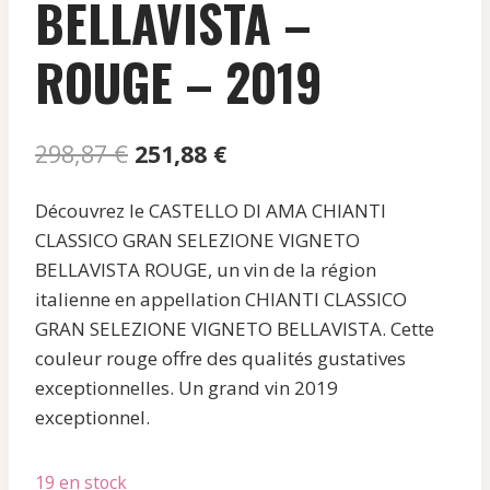
BELLAVISTA –
ROUGE – 2019
Le
Le
298,87
€
251,88
€
prix
prix
Découvrez le CASTELLO DI AMA CHIANTI
initial
actuel
CLASSICO GRAN SELEZIONE VIGNETO
était :
est :
BELLAVISTA ROUGE, un vin de la région
298,87 €.
251,88 €.
italienne en appellation CHIANTI CLASSICO
GRAN SELEZIONE VIGNETO BELLAVISTA. Cette
couleur rouge offre des qualités gustatives
exceptionnelles. Un grand vin 2019
exceptionnel.
19 en stock