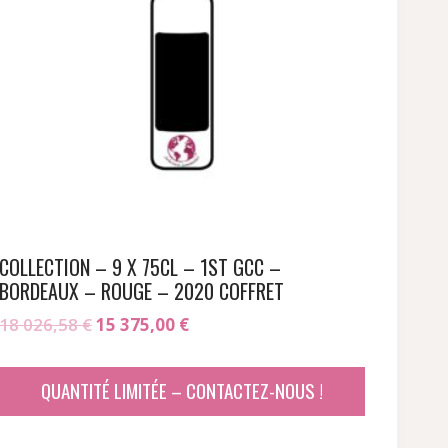
COLLECTION – 9 X 75CL – 1ST GCC –
BORDEAUX – ROUGE – 2020 COFFRET
Le
Le
18 026,58
€
15 375,00
€
prix
prix
initial
actuel
QUANTITÉ LIMITÉE – CONTACTEZ-NOUS !
était :
est :
18
15