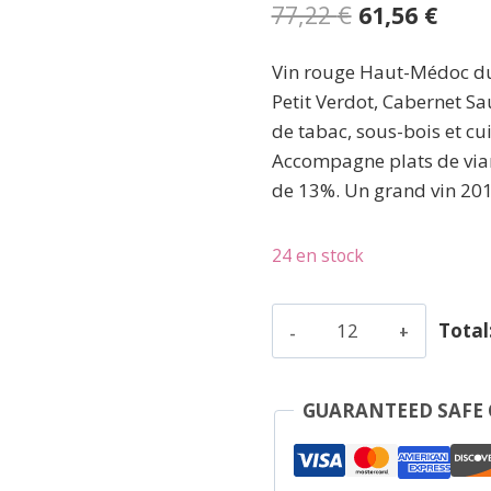
Le
Le
77,22
€
61,56
€
prix
prix
Vin rouge Haut-Médoc du
initial
actu
Petit Verdot, Cabernet Sa
était :
est :
de tabac, sous-bois et cu
77,22 €.
61,56
Accompagne plats de viand
de 13%. Un grand vin 201
24 en stock
quantité
Total
de
Cantemerle
-
GUARANTEED SAFE
Haut-
Medoc