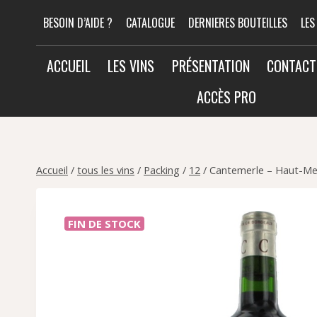
Aller
BESOIN D’AIDE ?
CATALOGUE
DERNIERES BOUTEILLES
LES
au
contenu
ACCUEIL
LES VINS
PRÉSENTATION
CONTACT
ACCÈS PRO
Accueil
/
tous les vins
/
Packing
/
12
/
Cantemerle – Haut-Me
FIN DE STOCK