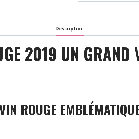
-
Rouge
-
2019
Description
1500
Ml
GE 2019 UN GRAND V
:
 VIN ROUGE EMBLÉMATIQU