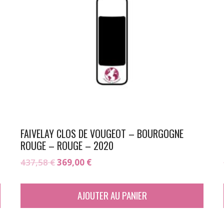
FAIVELAY CLOS DE VOUGEOT – BOURGOGNE
ROUGE – ROUGE – 2020
Le
Le
437,58
€
369,00
€
prix
prix
initial
actuel
AJOUTER AU PANIER
était :
est :
437,58 €.
369,00 €.