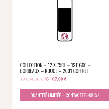
COLLECTION – 12 X 75CL – 1ST GCC –
BORDEAUX – ROUGE – 2001 COFFRET
Le
Le
18 884,58
€
16 107,00
€
prix
prix
initial
actuel
QUANTITÉ LIMITÉE – CONTACTEZ-NOUS !
était :
est :
18
16