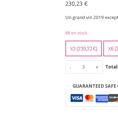
230,23
€
Un grand vin 2019 except
88 en stock
3 (
230,23
€
)
6 (
X
X
quantité
Total
de
Camus
-
GUARANTEED SAFE
Chambertin
-
Rouge
-