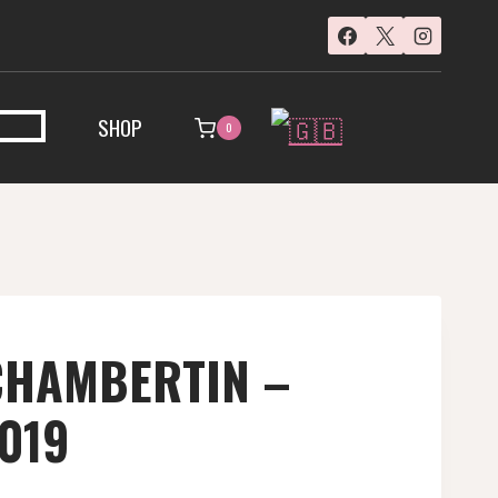
SHOP
0
CHAMBERTIN –
019