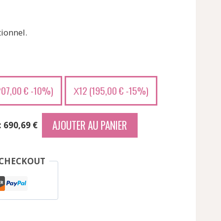
ionnel.
207,00
€
-10%)
12 (
195,00
€
-15%)
X
AJOUTER AU PANIER
: 690,69 €
 CHECKOUT