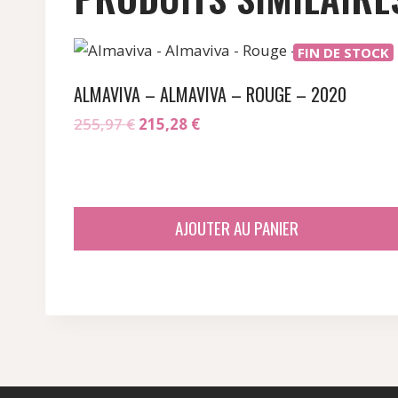
FIN DE STOCK
ALMAVIVA – ALMAVIVA – ROUGE – 2020
Le
Le
255,97
€
215,28
€
prix
prix
initial
actuel
était :
est :
255,97 €.
215,28 €.
AJOUTER AU PANIER