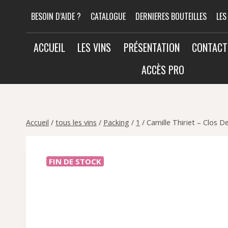
Aller
BESOIN D’AIDE ?
CATALOGUE
DERNIERES BOUTEILLES
LES
au
contenu
ACCUEIL
LES VINS
PRÉSENTATION
CONTACT
ACCÈS PRO
Accueil
/
tous les vins
/
Packing
/
1
/
Camille Thiriet – Clos 
FIN DE STOCK