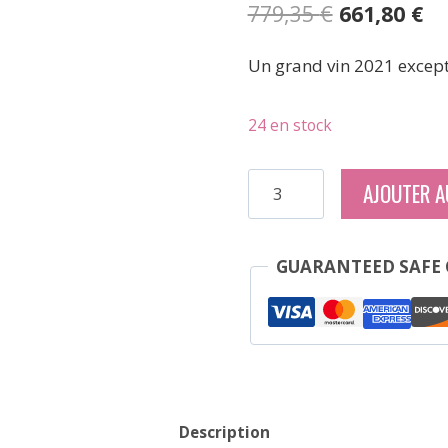
Le
Le
779,35
€
661,80
€
prix
pr
Un grand vin 2021 except
initial
ac
était :
est
24 en stock
779,35 €.
66
quantité
AJOUTER A
de
Camille
Thiriet
GUARANTEED SAFE
-
Clos
De
Vougeot
-
Rouge
Description