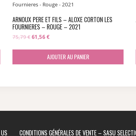
ARNOUX PERE ET FILS – ALOXE CORTON LES
FOURNIERES – ROUGE – 2021
Le
Le
75,79
€
61,56
€
prix
prix
initial
actuel
AJOUTER AU PANIER
était :
est :
75,79 €.
61,56 €.
 US
CONDITIONS GÉNÉRALES DE VENTE – SASU SELECT