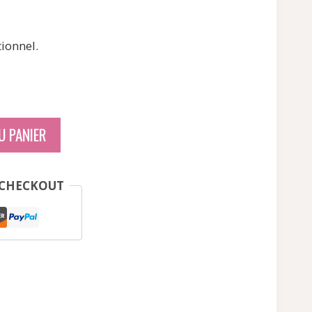
ix
ionnel.
tuel
 :
1,80 €.
U PANIER
 CHECKOUT