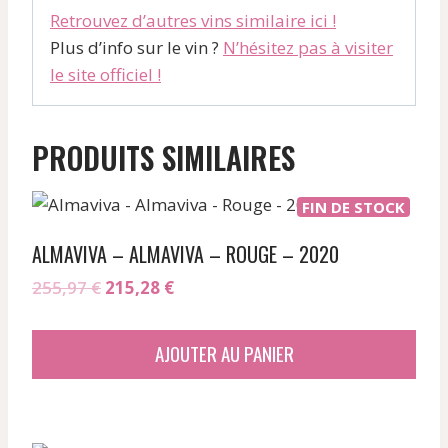
Retrouvez d’autres vins similaire ici !
Plus d’info sur le vin ?
N’hésitez pas à visiter
le site officiel !
PRODUITS SIMILAIRES
FIN DE STOCK
ALMAVIVA – ALMAVIVA – ROUGE – 2020
Le
Le
255,97
€
215,28
€
prix
prix
initial
actuel
AJOUTER AU PANIER
était :
est :
255,97 €.
215,28 €.