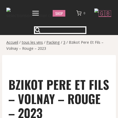
Aller
au
SHOP
0
contenu
Accueil
/
tous les vins
/
Packing
/
3
/
Bzikot Pere Et Fils –
Volnay – Rouge – 2023
BZIKOT PERE ET FILS
– VOLNAY – ROUGE
– 2023