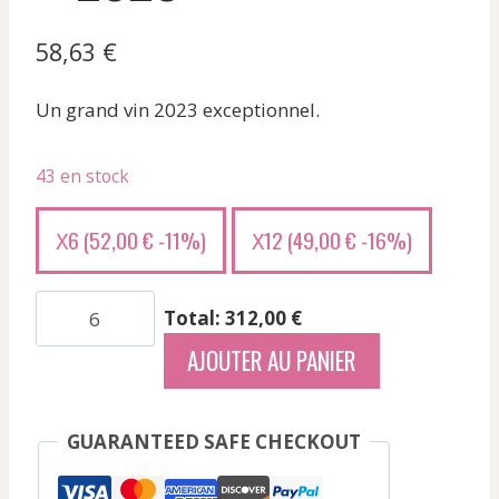
58,63
€
Un grand vin 2023 exceptionnel.
43 en stock
6 (
52,00
€
-11%)
12 (
49,00
€
-16%)
X
X
quantité
Total: 312,00 €
de
AJOUTER AU PANIER
Bzikot
Pere
Et
GUARANTEED SAFE CHECKOUT
Fils
-