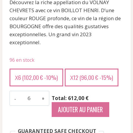
Découvrez la riche appellation du VOLNAY
CHEVRETS avec ce vin BOILLOT HENRI. D’une
couleur ROUGE profonde, ce vin de la région de
BOURGOGNE offre des qualités gustatives
exceptionnelles. Un grand vin 2023
exceptionnel.
96 en stock
6 (
102,00
€
-10%)
12 (
96,00
€
-15%)
X
X
quantité
Total: 612,00 €
de
AJOUTER AU PANIER
Boillot
Henri
-
GUARANTEED SAFE CHECKOUT