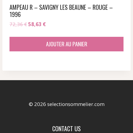
AMPEAU R – SAVIGNY LES BEAUNE – ROUGE –
1996
Le
Le
72,36
€
58,63
€
prix
prix
initial
actuel
AJOUTER AU PANIER
était :
est :
72,36 €.
58,63 €.
© 2026 selectionsommelier.com
CONTACT US