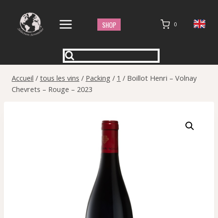
Aller
au
SHOP
0
contenu
Accueil
/
tous les vins
/
Packing
/
1
/
Boillot Henri – Volnay
Chevrets – Rouge – 2023