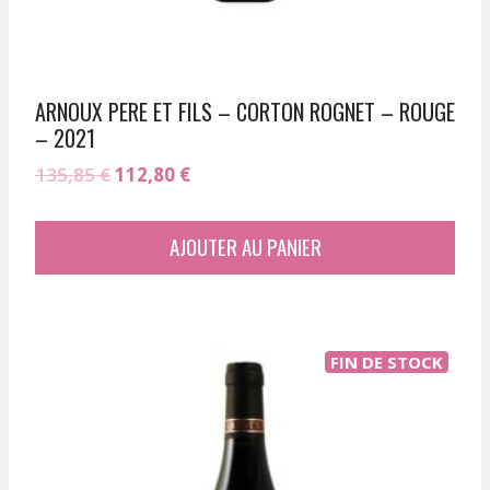
ARNOUX PERE ET FILS – CORTON ROGNET – ROUGE
– 2021
Le
Le
135,85
€
112,80
€
prix
prix
initial
actuel
AJOUTER AU PANIER
était :
est :
135,85 €.
112,80 €.
FIN DE STOCK