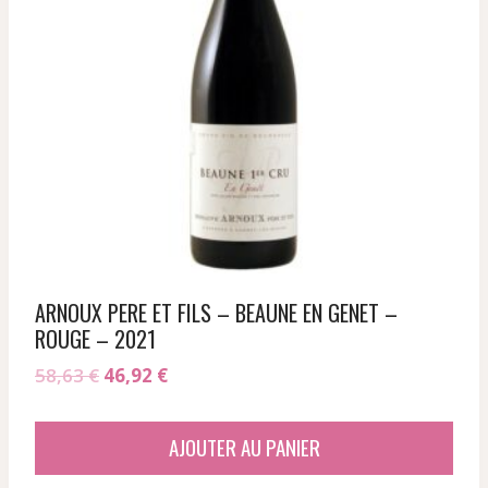
ARNOUX PERE ET FILS – BEAUNE EN GENET –
ROUGE – 2021
Le
Le
58,63
€
46,92
€
prix
prix
initial
actuel
AJOUTER AU PANIER
était :
est :