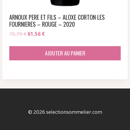
ARNOUX PERE ET FILS – ALOXE CORTON LES
FOURNIERES – ROUGE – 2020
Le
Le
75,79
€
61,56
€
prix
prix
initial
actuel
AJOUTER AU PANIER
était :
est :
75,79 €.
61,56 €.
© 2026 selectionsommelier.com