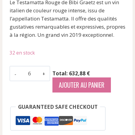
Le Testamatta Rouge de Bibi Graetz est un vin
initial
actuel
italien de couleur rouge intense, issu de
était :
est :
l’appellation Testamatta. Il offre des qualités
127,27 €.
105,48 €.
gustatives remarquables et expressives, propres
à la région. Un grand vin 2019 exceptionnel.
32 en stock
quantité
Total: 632,88 €
de
AJOUTER AU PANIER
Bibi
Graetz
-
GUARANTEED SAFE CHECKOUT
Testamatta
-
Rouge