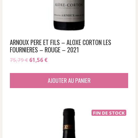
ARNOUX PERE ET FILS – ALOXE CORTON LES
FOURNIERES – ROUGE – 2021
Le
Le
75,79
€
61,56
€
prix
prix
initial
actuel
AJOUTER AU PANIER
était :
est :
75,79 €.
61,56 €.
FIN DE STOCK