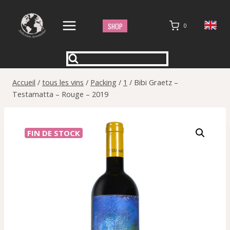
Aller
au
SHOP
0
contenu
Accueil
/
tous les vins
/
Packing
/
1
/
Bibi Graetz –
Testamatta – Rouge – 2019
FIN DE STOCK