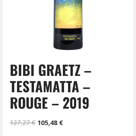
BIBI GRAETZ –
TESTAMATTA –
ROUGE – 2019
Le
Le
127,27
€
105,48
€
prix
prix