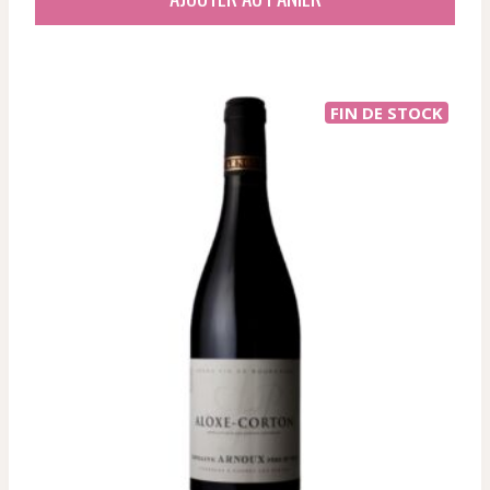
était :
est :
58,63 €.
46,92 €.
FIN DE STOCK