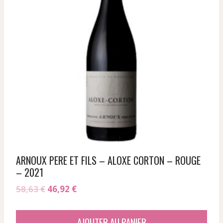
ARNOUX PERE ET FILS – ALOXE CORTON – ROUGE
– 2021
Le
Le
58,63
€
46,92
€
prix
prix
initial
actuel
AJOUTER AU PANIER