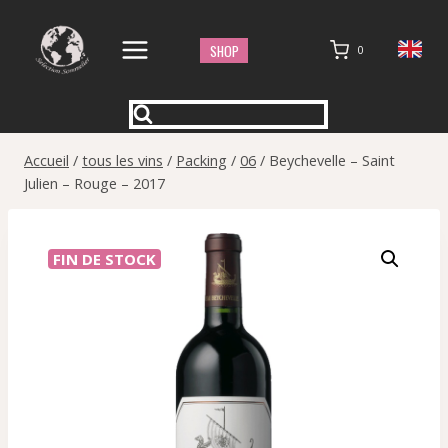
Aller
au
SHOP
0
contenu
Accueil
/
tous les vins
/
Packing
/
06
/
Beychevelle – Saint
Julien – Rouge – 2017
FIN DE STOCK