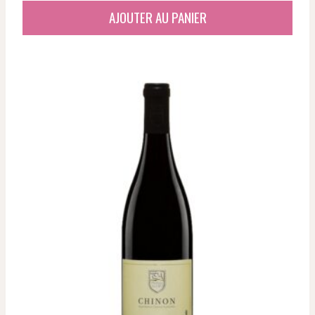
initial
actuel
AJOUTER AU PANIER
était :
est :
72,36 €.
58,63 €.