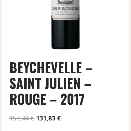
BEYCHEVELLE –
SAINT JULIEN –
ROUGE – 2017
Le
Le
157,44
€
131,83
€
prix
prix