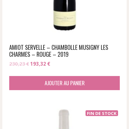
AMIOT SERVELLE – CHAMBOLLE MUSIGNY LES
CHARMES – ROUGE – 2019
Le
Le
230,23
€
193,32
€
prix
prix
initial
actuel
AJOUTER AU PANIER
était :
est :
230,23 €.
193,32 €.
FIN DE STOCK