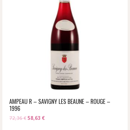
AMPEAU R – SAVIGNY LES BEAUNE – ROUGE –
1996
Le
Le
72,36
€
58,63
€
prix
prix