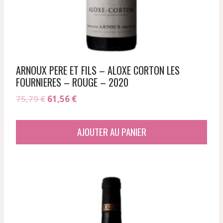
ARNOUX PERE ET FILS – ALOXE CORTON LES
FOURNIERES – ROUGE – 2020
Le
Le
75,79
€
61,56
€
prix
prix
initial
actuel
AJOUTER AU PANIER
était :
est :
75,79 €.
61,56 €.