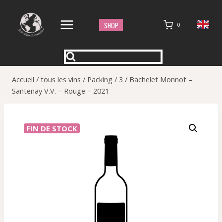
Aller
au
SHOP
0
contenu
Accueil
/
tous les vins
/
Packing
/
3
/
Bachelet Monnot –
Santenay V.V. – Rouge – 2021
FIN DE STOCK