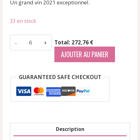
Un grand vin 2021 exceptionnel.
initial
actuel
était :
est :
33 en stock
56,91 €.
45,46 €.
quantité
Total: 272,76 €
de
AJOUTER AU PANIER
Bachelet
Monnot
-
GUARANTEED SAFE CHECKOUT
Santenay
V.V.
-
Rouge
-
2021
Description