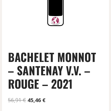
BACHELET MONNOT
– SANTENAY V.V. –
ROUGE – 2021
Le
Le
56,91
€
45,46
€
prix
prix