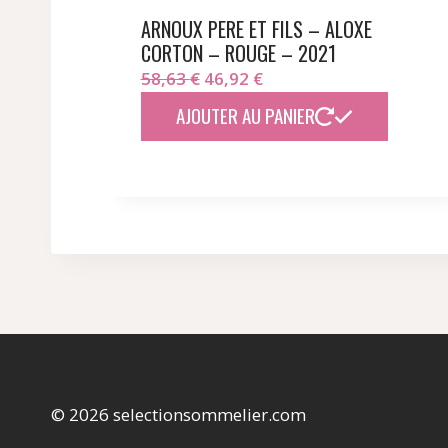
ARNOUX PERE ET FILS – ALOXE
CORTON – ROUGE – 2021
Le
Le
58,63
€
46,92
€
prix
prix
AJOUTER AU PANIER
initial
actuel
était :
est :
58,63 €.
46,92 €.
© 2026 selectionsommelier.com