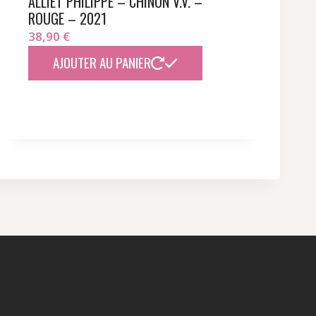
ALLIET PHILIPPE – CHINON V.V. –
ROUGE – 2021
38,90
€
AJOUTER AU PANIER