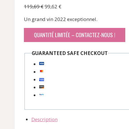
Le
Le
119,69
€
99,62
€
prix
prix
Un grand vin 2022 exceptionnel.
initial
actuel
était :
est :
QUANTITÉ LIMITÉE – CONTACTEZ-NOUS !
119,69 €.
99,62 €.
GUARANTEED SAFE CHECKOUT
Description