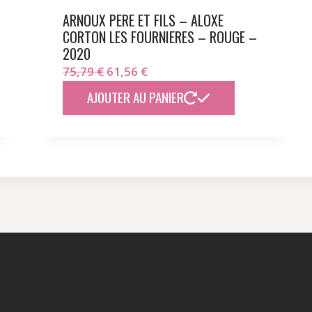
ARNOUX PERE ET FILS – ALOXE
CORTON LES FOURNIERES – ROUGE –
2020
Le
Le
75,79
€
61,56
€
prix
prix
AJOUTER AU PANIER
initial
actuel
était :
est :
75,79 €.
61,56 €.