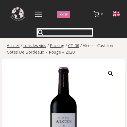
Aller
au
SHOP
0
contenu
Accueil
/
tous les vins
/
Packing
/
CT 06
/
Alcee – Castillon-
Cotes De Bordeaux – Rouge – 2020