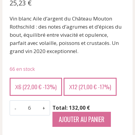
25,23
€
Vin blanc Aile d’argent du Château Mouton
Rothschild : des notes d’agrumes et d’épices du
bout, équilibré entre vivacité et opulence,
parfait avec volaille, poissons et crustacés. Un
grand vin 2020 exceptionnel.
66 en stock
6 (
22,00
€
-13%)
12 (
21,00
€
-17%)
X
X
quantité
Total: 132,00 €
de
AJOUTER AU PANIER
Alcee
-