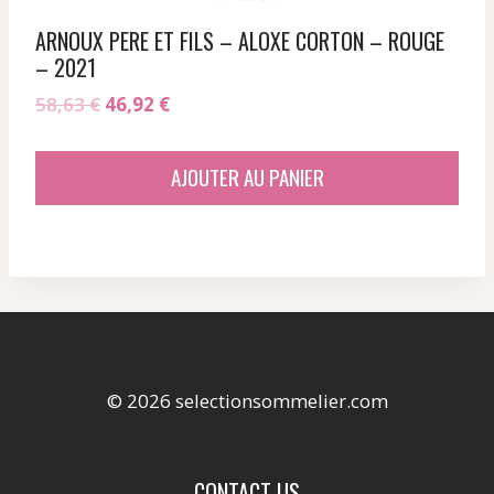
ARNOUX PERE ET FILS – ALOXE CORTON – ROUGE
– 2021
Le
Le
58,63
€
46,92
€
prix
prix
initial
actuel
AJOUTER AU PANIER
était :
est :
58,63 €.
46,92 €.
© 2026 selectionsommelier.com
CONTACT US