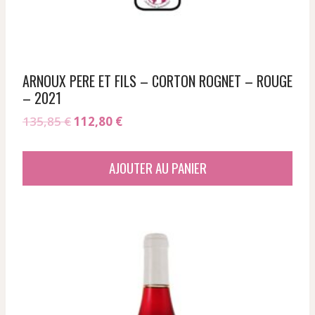
ARNOUX PERE ET FILS – CORTON ROGNET – ROUGE
– 2021
Le
Le
135,85
€
112,80
€
prix
prix
initial
actuel
AJOUTER AU PANIER
était :
est :
135,85 €.
112,80 €.