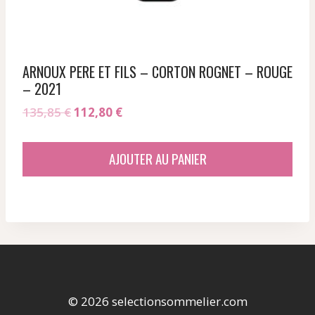
ARNOUX PERE ET FILS – CORTON ROGNET – ROUGE
– 2021
Le
Le
135,85
€
112,80
€
prix
prix
initial
actuel
AJOUTER AU PANIER
était :
est :
135,85 €.
112,80 €.
© 2026 selectionsommelier.com