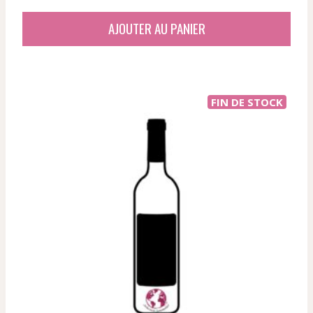
prix
prix
initial
actuel
AJOUTER AU PANIER
était :
est :
44,90 €.
35,21 €.
FIN DE STOCK