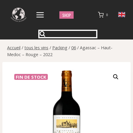
Aller
au
SHOP
0
contenu
Accueil
/
tous les vins
/
Packing
/
06
/
Agassac – Haut-
Medoc – Rouge – 2022
FIN DE STOCK