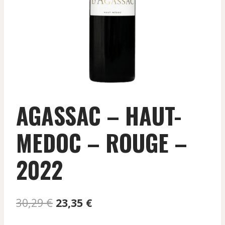
AGASSAC – HAUT-
MEDOC – ROUGE –
2022
Le
Le
30,29
€
23,35
€
prix
prix