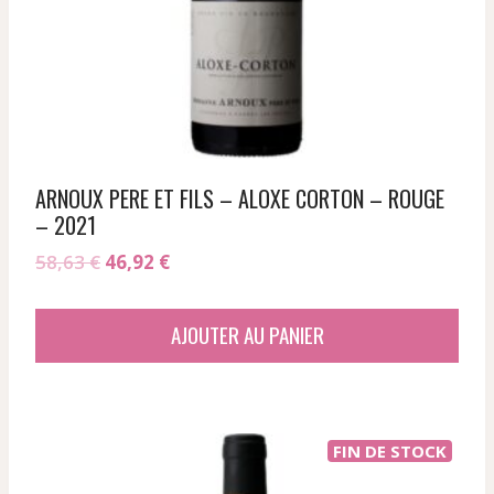
ARNOUX PERE ET FILS – ALOXE CORTON – ROUGE
– 2021
Le
Le
58,63
€
46,92
€
prix
prix
initial
actuel
AJOUTER AU PANIER
était :
est :
58,63 €.
46,92 €.
FIN DE STOCK