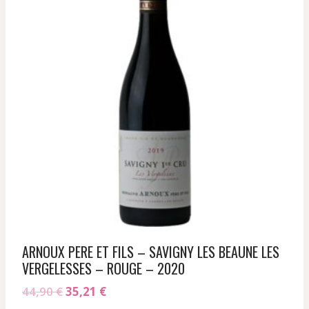
ARNOUX PERE ET FILS – SAVIGNY LES BEAUNE LES
VERGELESSES – ROUGE – 2020
Le
Le
44,90
€
35,21
€