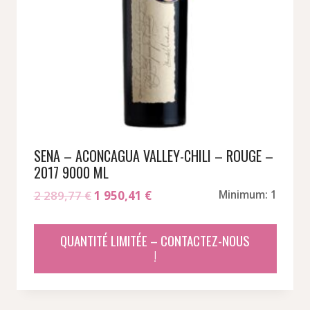
SENA – ACONCAGUA VALLEY-CHILI – ROUGE –
2017 9000 ML
Le
Le
2 289,77
€
1 950,41
€
Minimum: 1
prix
prix
initial
actuel
QUANTITÉ LIMITÉE – CONTACTEZ-NOUS
était :
est :
!
2
1
289,77 €.
950,41 €.