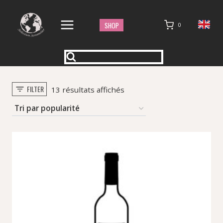
Aller
au
SHOP
0
contenu
FILTER
Trié
13 résultats affichés
par
popularité