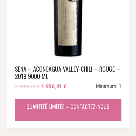
SENA – ACONCAGUA VALLEY-CHILI – ROUGE –
2019 9000 ML
Le
Le
2 289,77
€
1 950,41
€
Minimum: 1
prix
prix
initial
actuel
QUANTITÉ LIMITÉE – CONTACTEZ-NOUS
était :
est :
!
2
1
289,77 €.
950,41 €.