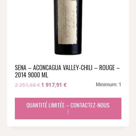
SENA – ACONCAGUA VALLEY-CHILI – ROUGE –
2014 9000 ML
Le
Le
2 251,68
€
1 917,91
€
Minimum: 1
prix
prix
initial
actuel
QUANTITÉ LIMITÉE – CONTACTEZ-NOUS
était :
est :
!
2
1
251,68 €.
917,91 €.