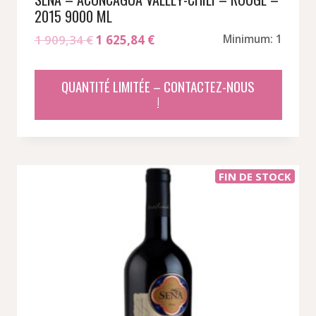
2015 9000 ML
Le
Le
1 909,34
€
1 625,84
€
Minimum: 1
prix
prix
initial
actuel
QUANTITÉ LIMITÉE – CONTACTEZ-NOUS
était :
est :
!
1
1
909,34 €.
625,84 €.
FIN DE STOCK