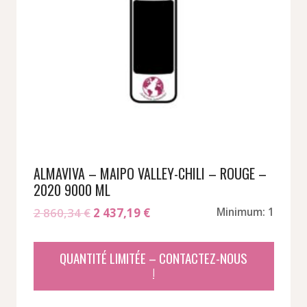
ALMAVIVA – MAIPO VALLEY-CHILI – ROUGE –
2020 9000 ML
Le
Le
2 860,34
€
2 437,19
€
Minimum: 1
prix
prix
initial
actuel
QUANTITÉ LIMITÉE – CONTACTEZ-NOUS
était :
est :
!
2
2
860,34 €.
437,19 €.