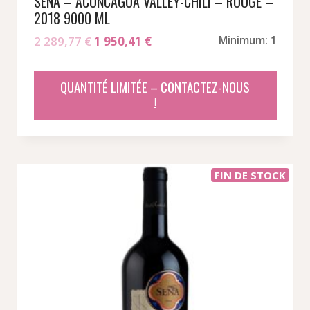
SENA – ACONCAGUA VALLEY-CHILI – ROUGE –
2018 9000 ML
Le
Le
2 289,77
€
1 950,41
€
Minimum: 1
prix
prix
initial
actuel
QUANTITÉ LIMITÉE – CONTACTEZ-NOUS
était :
est :
!
2
1
289,77 €.
950,41 €.
FIN DE STOCK