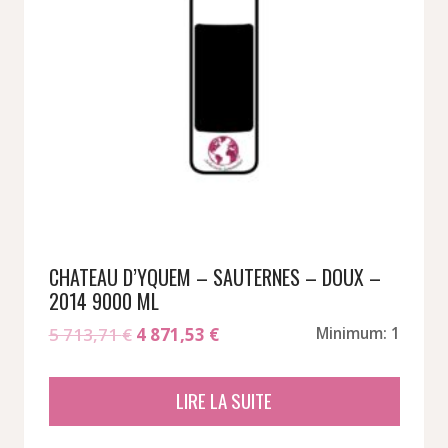
CHATEAU D’YQUEM – SAUTERNES – DOUX –
2014 9000 ML
Le
Le
5 713,71
€
4 871,53
€
Minimum: 1
prix
prix
initial
actuel
LIRE LA SUITE
était :
est :
5
4