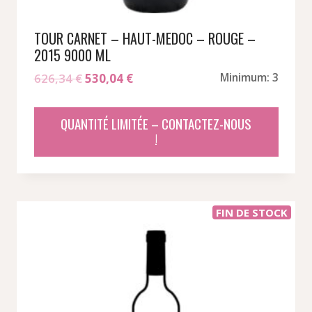
TOUR CARNET – HAUT-MEDOC – ROUGE –
2015 9000 ML
Le
Le
626,34
€
530,04
€
Minimum: 3
prix
prix
initial
actuel
QUANTITÉ LIMITÉE – CONTACTEZ-NOUS
était :
est :
!
626,34 €.
530,04 €.
FIN DE STOCK