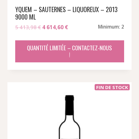
YQUEM – SAUTERNES – LIQUOREUX – 2013
9000 ML
Le
Le
5 413,98
€
4 614,60
€
Minimum: 2
prix
prix
initial
actuel
QUANTITÉ LIMITÉE – CONTACTEZ-NOUS
était :
est :
!
5
4
413,98 €.
614,60 €.
FIN DE STOCK