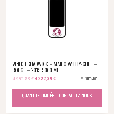
VINEDO CHADWICK – MAIPO VALLEY-CHILI –
ROUGE – 2019 9000 ML
Le
Le
4 952,83
€
4 222,39
€
Minimum: 1
prix
prix
initial
actuel
QUANTITÉ LIMITÉE – CONTACTEZ-NOUS
était :
est :
!
4
4
952,83 €.
222,39 €.