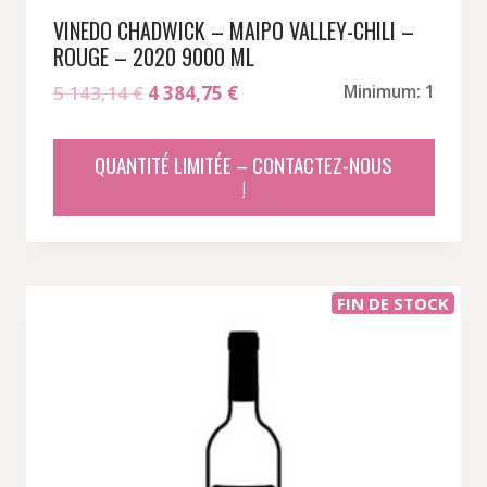
VINEDO CHADWICK – MAIPO VALLEY-CHILI –
ROUGE – 2020 9000 ML
Le
Le
5 143,14
€
4 384,75
€
Minimum: 1
prix
prix
initial
actuel
QUANTITÉ LIMITÉE – CONTACTEZ-NOUS
était :
est :
!
5
4
143,14 €.
384,75 €.
FIN DE STOCK