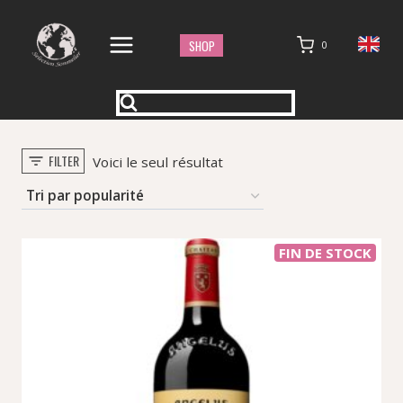
Aller
au
SHOP
0
contenu
FILTER
Voici le seul résultat
FIN DE STOCK