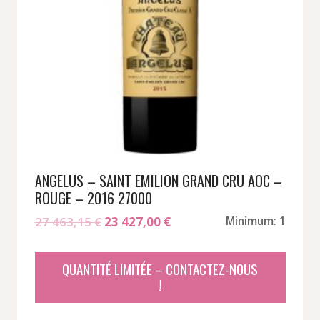
ANGELUS – SAINT EMILION GRAND CRU AOC –
ROUGE – 2016 27000
Le
Le
27 463,15
€
23 427,00
€
Minimum: 1
prix
prix
initial
actuel
QUANTITÉ LIMITÉE – CONTACTEZ-NOUS
était :
est :
!
27
23
463,15 €.
427,00 €.