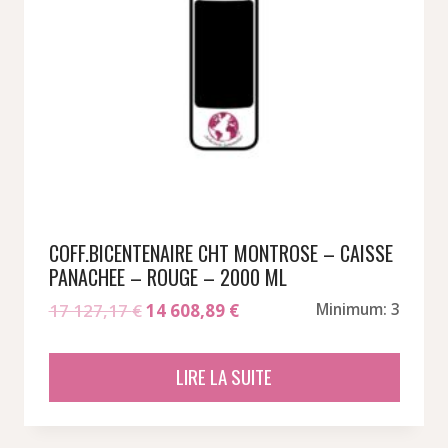
COFF.BICENTENAIRE CHT MONTROSE – CAISSE
PANACHEE – ROUGE – 2000 ML
Le
Le
17 127,17
€
14 608,89
€
Minimum: 3
prix
prix
initial
actuel
LIRE LA SUITE
était :
est :
17
14
127,17 €.
608,89 €.