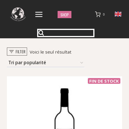
Aller
au
SHOP
0
contenu
FILTER
Voici le seul résultat
FIN DE STOCK