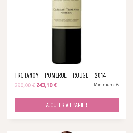
TROTANOY – POMEROL – ROUGE – 2014
Le
Le
290,00
€
243,10
€
Minimum: 6
prix
prix
initial
actuel
AJOUTER AU PANIER
était :
est :
290,00 €.
243,10 €.