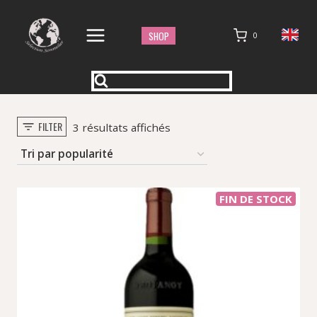
Aller
au
SHOP
0
contenu
FILTER
Trié
3 résultats affichés
par
popularité
FIN DE STOCK