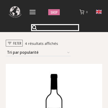
Aller
au
SHOP
0
contenu
FILTER
Trié
4 résultats affichés
par
popularité