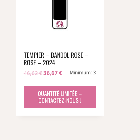
TEMPIER – BANDOL ROSE –
ROSE – 2024
Le
Le
46,62
€
36,67
€
Minimum: 3
prix
prix
initial
actuel
QUANTITÉ LIMITÉE –
était :
est :
CONTACTEZ-NOUS !
46,62 €.
36,67 €.