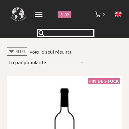
Aller
au
SHOP
0
contenu
FILTER
Voici le seul résultat
FIN DE STOCK