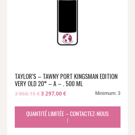
TAYLOR’S – TAWNY PORT KINGSMAN EDITION
VERY OLD 20° – A – . 500 ML
Le
Le
3 868,15
€
3 297,00
€
Minimum: 3
prix
prix
initial
actuel
QUANTITÉ LIMITÉE – CONTACTEZ-NOUS
était :
est :
!
3
3
868,15 €.
297,00 €.