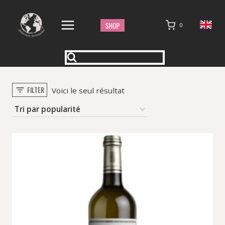
Aller
au
SHOP
0
contenu
FILTER
Voici le seul résultat