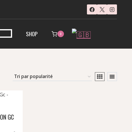
SHOP
0
ION GC