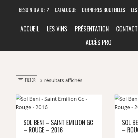
Aller
BESOIN D’AIDE ?
CATALOGUE
DERNIERES BOUTEILLES
LES
au
contenu
ACCUEIL
LES VINS
PRÉSENTATION
CONTACT
ACCÈS PRO
FILTER
Trié
3 résultats affichés
par
popularité
SOL BENI – SAINT EMILION GC
SOL BE
– ROUGE – 2016
– ROU