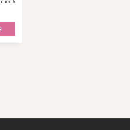
imum: 6
R