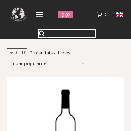
Aller
au
SHOP
0
contenu
FILTER
Trié
3 résultats affichés
par
popularité