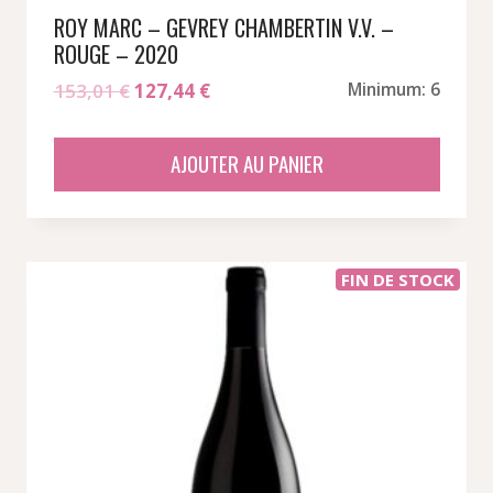
ROY MARC – GEVREY CHAMBERTIN V.V. –
ROUGE – 2020
Le
Le
153,01
€
127,44
€
Minimum: 6
prix
prix
initial
actuel
AJOUTER AU PANIER
était :
est :
153,01 €.
127,44 €.
FIN DE STOCK