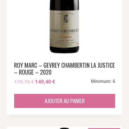
ROY MARC – GEVREY CHAMBERTIN LA JUSTICE
– ROUGE – 2020
Le
Le
178,75
€
149,40
€
Minimum: 6
prix
prix
initial
actuel
AJOUTER AU PANIER
était :
est :
178,75 €.
149,40 €.