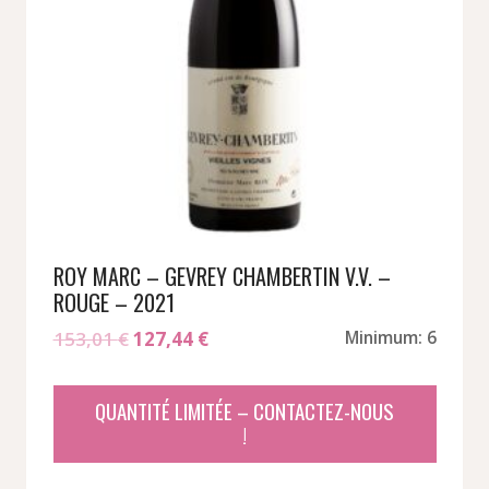
ROY MARC – GEVREY CHAMBERTIN V.V. –
ROUGE – 2021
Le
Le
153,01
€
127,44
€
Minimum: 6
prix
prix
initial
actuel
QUANTITÉ LIMITÉE – CONTACTEZ-NOUS
était :
est :
!
153,01 €.
127,44 €.