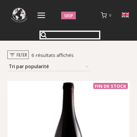
Aller
au
SHOP
0
contenu
FILTER
Trié
6 résultats affichés
par
popularité
FIN DE STOCK