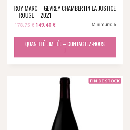
ROY MARC – GEVREY CHAMBERTIN LA JUSTICE
– ROUGE – 2021
Le
Le
178,75
€
149,40
€
Minimum: 6
prix
prix
initial
actuel
QUANTITÉ LIMITÉE – CONTACTEZ-NOUS
était :
est :
!
178,75 €.
149,40 €.
FIN DE STOCK