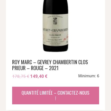
ROY MARC – GEVREY CHAMBERTIN CLOS
PRIEUR – ROUGE – 2021
Le
Le
178,75
€
149,40
€
Minimum: 6
prix
prix
initial
actuel
QUANTITÉ LIMITÉE – CONTACTEZ-NOUS
était :
est :
!
178,75 €.
149,40 €.