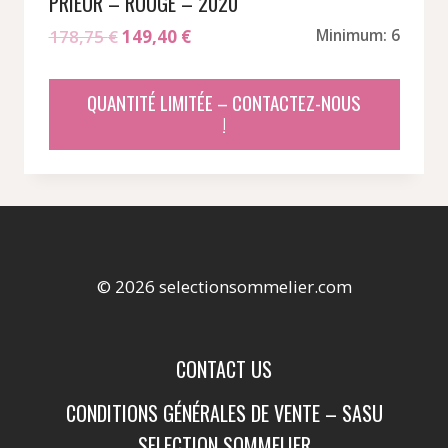
PRIEUR – ROUGE – 2020
Le
Le
178,75
€
149,40
€
Minimum: 6
prix
prix
initial
actuel
QUANTITÉ LIMITÉE – CONTACTEZ-NOUS
était :
est :
!
178,75 €.
149,40 €.
© 2026 selectionsommelier.com
CONTACT US
CONDITIONS GÉNÉRALES DE VENTE – SASU
SELECTION SOMMELIER