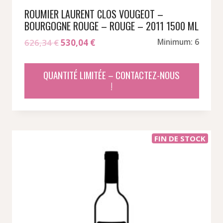
ROUMIER LAURENT CLOS VOUGEOT –
BOURGOGNE ROUGE – ROUGE – 2011 1500 ML
Le
Le
626,34
€
530,04
€
Minimum: 6
prix
prix
initial
actuel
QUANTITÉ LIMITÉE – CONTACTEZ-NOUS
était :
est :
!
626,34 €.
530,04 €.
FIN DE STOCK