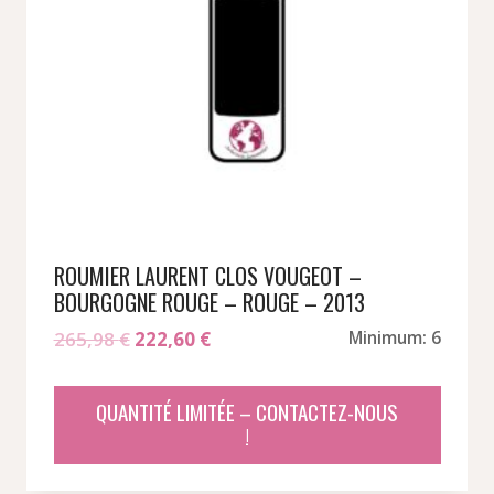
ROUMIER LAURENT CLOS VOUGEOT –
BOURGOGNE ROUGE – ROUGE – 2013
Le
Le
265,98
€
222,60
€
Minimum: 6
prix
prix
initial
actuel
QUANTITÉ LIMITÉE – CONTACTEZ-NOUS
était :
est :
!
265,98 €.
222,60 €.