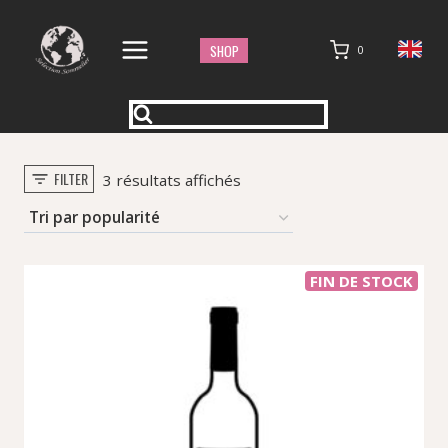
Aller
au
SHOP
0
contenu
FILTER
Trié
3 résultats affichés
par
popularité
FIN DE STOCK