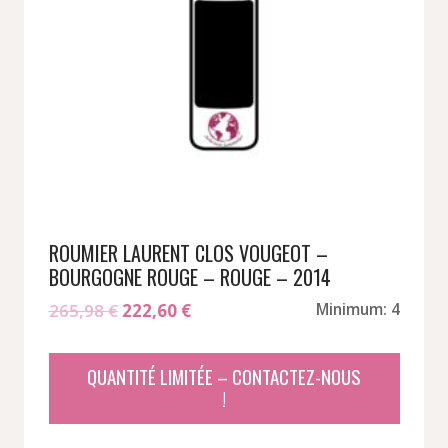
ROUMIER LAURENT CLOS VOUGEOT –
BOURGOGNE ROUGE – ROUGE – 2014
Le
Le
265,98
€
222,60
€
Minimum: 4
prix
prix
initial
actuel
QUANTITÉ LIMITÉE – CONTACTEZ-NOUS
était :
est :
!
265,98 €.
222,60 €.