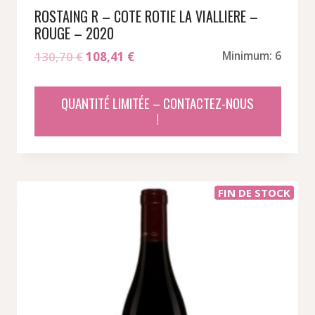
ROSTAING R – COTE ROTIE LA VIALLIERE –
ROUGE – 2020
Le
Le
130,70
€
108,41
€
Minimum: 6
prix
prix
initial
actuel
QUANTITÉ LIMITÉE – CONTACTEZ-NOUS
était :
est :
!
130,70 €.
108,41 €.
FIN DE STOCK