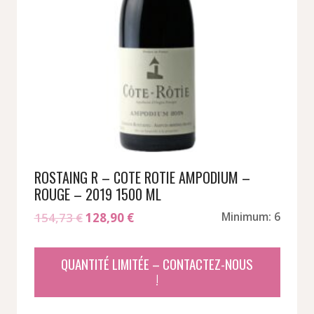
ROSTAING R – COTE ROTIE AMPODIUM –
ROUGE – 2019 1500 ML
Le
Le
154,73
€
128,90
€
Minimum: 6
prix
prix
initial
actuel
QUANTITÉ LIMITÉE – CONTACTEZ-NOUS
était :
est :
!
154,73 €.
128,90 €.