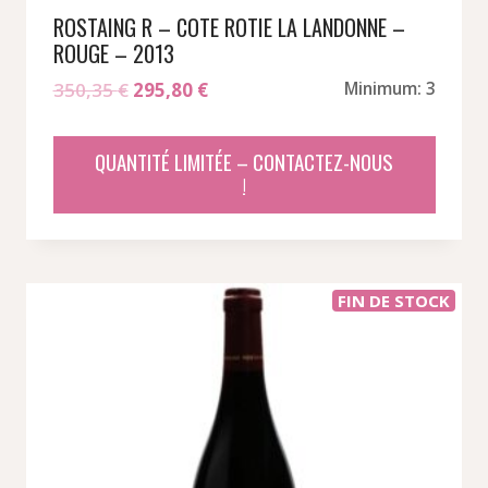
ROSTAING R – COTE ROTIE LA LANDONNE –
ROUGE – 2013
Le
Le
350,35
€
295,80
€
Minimum: 3
prix
prix
initial
actuel
QUANTITÉ LIMITÉE – CONTACTEZ-NOUS
était :
est :
!
350,35 €.
295,80 €.
FIN DE STOCK