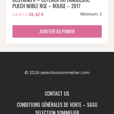
PUECH NOBLE RGE – ROUGE – 2017
Le
Le
34,61
€
26,42
€
Minimum: 3
prix
prix
initial
actuel
AJOUTER AU PANIER
était :
est :
34,61 €.
26,42 €.
© 2026 selectionsommelier.com
CONTACT US
CONDITIONS GÉNÉRALES DE VENTE – SASU
SELECTION SOMMELIER