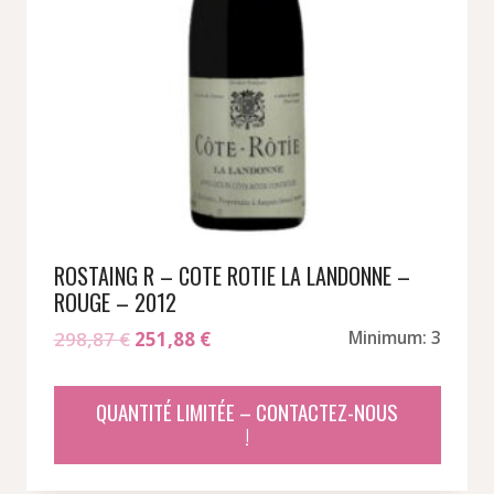
ROSTAING R – COTE ROTIE LA LANDONNE –
ROUGE – 2012
Le
Le
298,87
€
251,88
€
Minimum: 3
prix
prix
initial
actuel
QUANTITÉ LIMITÉE – CONTACTEZ-NOUS
était :
est :
!
298,87 €.
251,88 €.