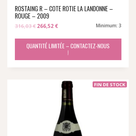
ROSTAING R – COTE ROTIE LA LANDONNE –
ROUGE – 2009
Le
Le
316,03
€
266,52
€
Minimum: 3
prix
prix
initial
actuel
QUANTITÉ LIMITÉE – CONTACTEZ-NOUS
était :
est :
!
316,03 €.
266,52 €.
FIN DE STOCK