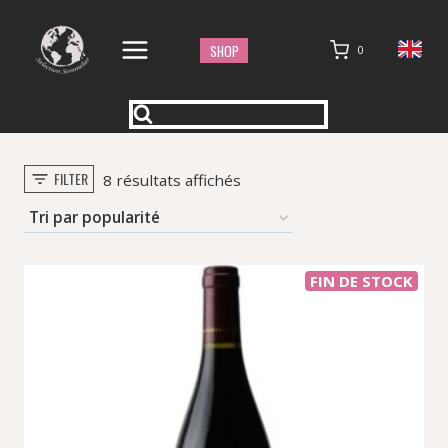
Aller
au
SHOP
0
contenu
FILTER
Trié
8 résultats affichés
par
popularité
FIN DE STOCK