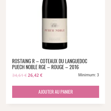
ROSTAING R – COTEAUX DU LANGUEDOC
PUECH NOBLE RGE – ROUGE – 2016
Le
Le
34,61
€
26,42
€
Minimum: 3
prix
prix
initial
actuel
AJOUTER AU PANIER
était :
est :
34,61 €.
26,42 €.