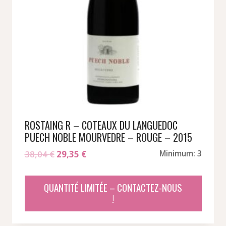
ROSTAING R – COTEAUX DU LANGUEDOC
PUECH NOBLE MOURVEDRE – ROUGE – 2015
Le
Le
38,04
€
29,35
€
Minimum: 3
prix
prix
initial
actuel
QUANTITÉ LIMITÉE – CONTACTEZ-NOUS
était :
est :
!
38,04 €.
29,35 €.