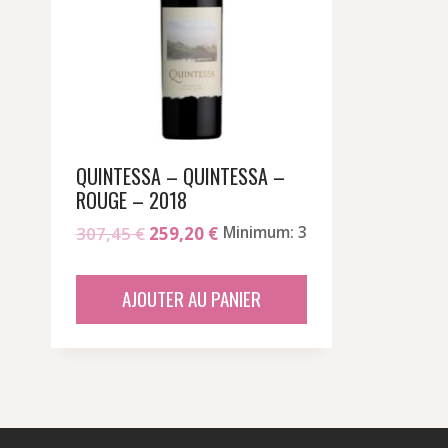
QUINTESSA – QUINTESSA –
ROUGE – 2018
Le
Le
307,45
€
259,20
€
Minimum: 3
prix
prix
initial
actuel
AJOUTER AU PANIER
était :
est :
307,45 €.
259,20 €.