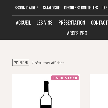
Aller
BESOIN D’AIDE ?
CATALOGUE
DERNIERES BOUTEILLES
LES
au
contenu
ACCUEIL
LES VINS
PRÉSENTATION
CONTACT
ACCÈS PRO
FILTER
Trié
2 résultats affichés
par
popularité
FIN DE STOCK