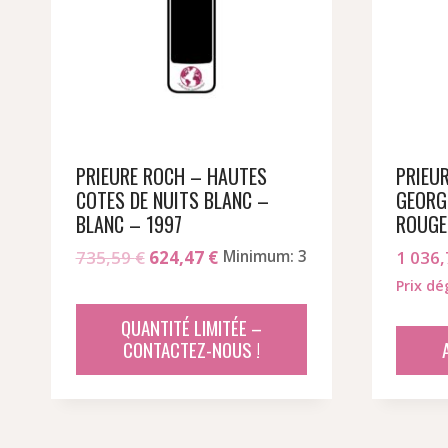
PRIEURE ROCH – HAUTES
PRIEU
COTES DE NUITS BLANC –
GEORGE
BLANC – 1997
ROUGE
Le
Le
735,59
€
624,47
€
Minimum: 3
1 036
prix
prix
Prix dé
initial
actuel
QUANTITÉ LIMITÉE –
était :
est :
CONTACTEZ-NOUS !
735,59 €.
624,47 €.