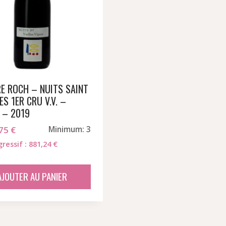
RE ROCH – NUITS SAINT
S 1ER CRU V.V. –
 – 2019
,75
€
Minimum: 3
gressif : 881,24 €
AJOUTER AU PANIER