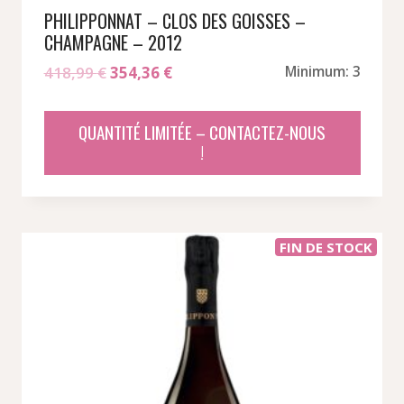
PHILIPPONNAT – CLOS DES GOISSES –
CHAMPAGNE – 2012
Le
Le
418,99
€
354,36
€
Minimum: 3
prix
prix
initial
actuel
QUANTITÉ LIMITÉE – CONTACTEZ-NOUS
était :
est :
!
418,99 €.
354,36 €.
FIN DE STOCK