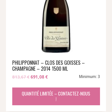
PHILIPPONNAT – CLOS DES GOISSES –
CHAMPAGNE – 2014 1500 ML
Le
Le
813,67
€
691,08
€
Minimum: 3
prix
prix
initial
actuel
QUANTITÉ LIMITÉE – CONTACTEZ-NOUS
était :
est :
!
813,67 €.
691,08 €.