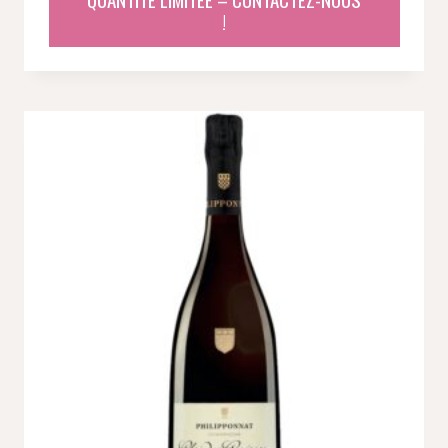
était :
est :
!
213,07 €.
178,68 €.