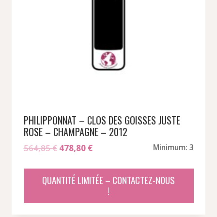
PHILIPPONNAT – CLOS DES GOISSES JUSTE
ROSE – CHAMPAGNE – 2012
Le
Le
564,85
€
478,80
€
Minimum: 3
prix
prix
initial
actuel
QUANTITÉ LIMITÉE – CONTACTEZ-NOUS
était :
est :
!
564,85 €.
478,80 €.