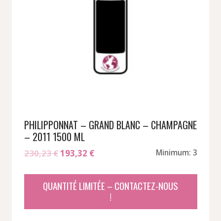
PHILIPPONNAT – GRAND BLANC – CHAMPAGNE
– 2011 1500 ML
Le
Le
230,23
€
193,32
€
Minimum: 3
prix
prix
initial
actuel
QUANTITÉ LIMITÉE – CONTACTEZ-NOUS
était :
est :
!
230,23 €.
193,32 €.