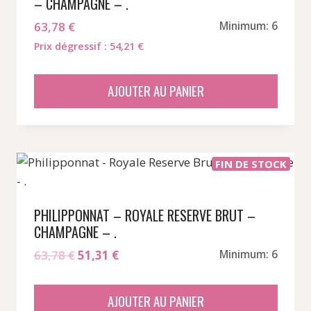
– CHAMPAGNE – .
63,78
€
Minimum: 6
Prix dégressif : 54,21 €
AJOUTER AU PANIER
FIN DE STOCK
PHILIPPONNAT – ROYALE RESERVE BRUT –
CHAMPAGNE – .
Le
Le
63,78
€
51,31
€
Minimum: 6
prix
prix
initial
actuel
AJOUTER AU PANIER
était :
est :