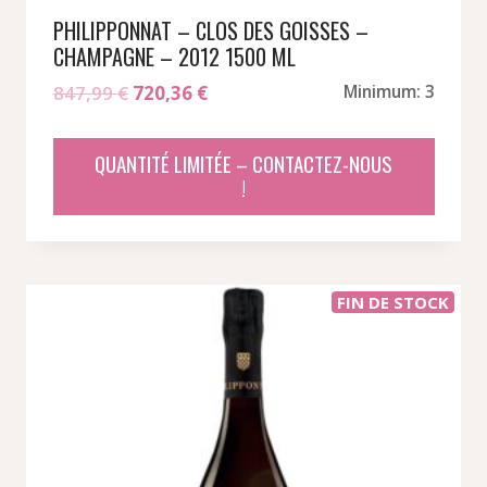
PHILIPPONNAT – CLOS DES GOISSES –
CHAMPAGNE – 2012 1500 ML
Le
Le
847,99
€
720,36
€
Minimum: 3
prix
prix
initial
actuel
QUANTITÉ LIMITÉE – CONTACTEZ-NOUS
était :
est :
!
847,99 €.
720,36 €.
FIN DE STOCK