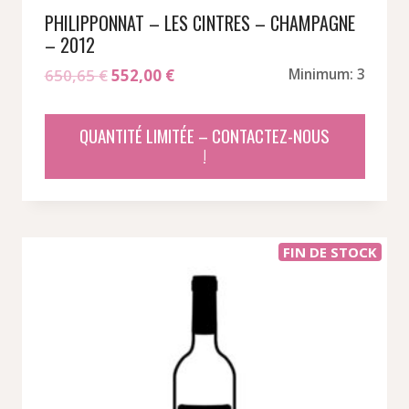
PHILIPPONNAT – LES CINTRES – CHAMPAGNE
– 2012
Le
Le
650,65
€
552,00
€
Minimum: 3
prix
prix
initial
actuel
QUANTITÉ LIMITÉE – CONTACTEZ-NOUS
était :
est :
!
650,65 €.
552,00 €.
FIN DE STOCK