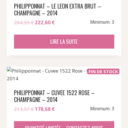
PHILIPPONNAT – LE LEON EXTRA BRUT –
CHAMPAGNE – 2014
Le
Le
264,55
€
222,60
€
Minimum: 3
prix
prix
initial
actuel
LIRE LA SUITE
était :
est :
264,55 €.
222,60 €.
FIN DE STOCK
PHILIPPONNAT – CUVEE 1522 ROSE –
CHAMPAGNE – 2014
Le
Le
213,07
€
178,68
€
Minimum: 3
prix
prix
initial
actuel
QUANTITÉ LIMITÉE – CONTACTEZ-NOUS