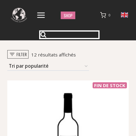
Aller
au
SHOP
0
contenu
FILTER
Trié
12 résultats affichés
par
popularité
FIN DE STOCK