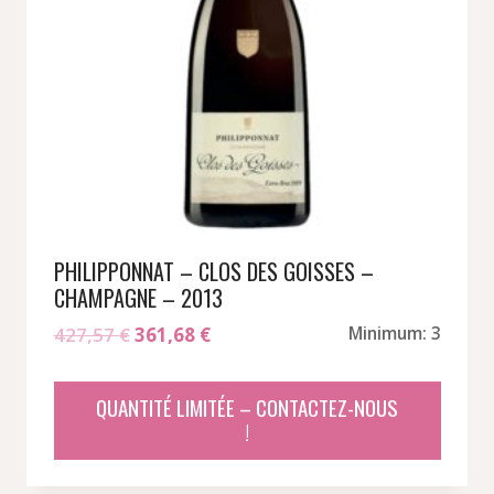
PHILIPPONNAT – CLOS DES GOISSES –
CHAMPAGNE – 2013
Le
Le
427,57
€
361,68
€
Minimum: 3
prix
prix
initial
actuel
QUANTITÉ LIMITÉE – CONTACTEZ-NOUS
était :
est :
!
427,57 €.
361,68 €.