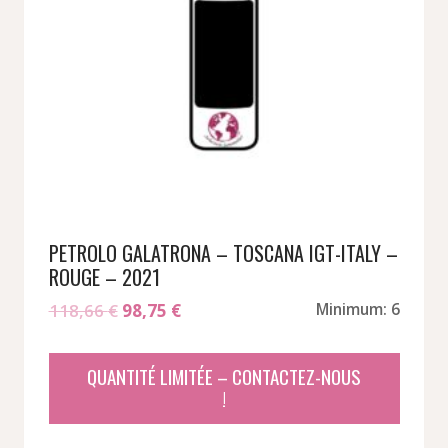
PETROLO GALATRONA – TOSCANA IGT-ITALY –
ROUGE – 2021
Le
Le
118,66
€
98,75
€
Minimum: 6
prix
prix
initial
actuel
QUANTITÉ LIMITÉE – CONTACTEZ-NOUS
était :
est :
!
118,66 €.
98,75 €.