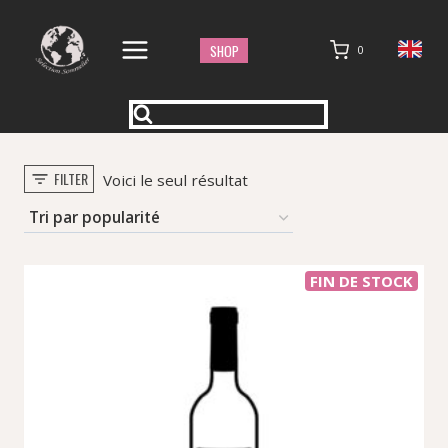
Aller
au
SHOP
0
contenu
FILTER
Voici le seul résultat
FIN DE STOCK